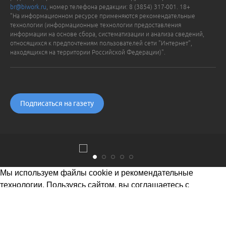
br@biwork.ru
, номер телефона редакции: 8 (3854) 317-001. 18+
"На информационном ресурсе применяются рекомендательные
технологии (информационные технологии предоставления
информации на основе сбора, систематизации и анализа сведений,
относящихся к предпочтениям пользователей сети "Интернет",
находящихся на территории Российской Федерации)".
Подписаться на газету
Мы используем файлы cookie и рекомендательные
технологии. Пользуясь сайтом, вы соглашаетесь с
Политикой обработки персональных данных
Понятно