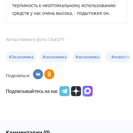
терпимость к неоптимальному использованию
средств у нас очень высока, - подытожил он.
Автор главного фото: ChatGPT
#
Экономика
#
экономика
#
экономика
#
новости
Алтайский
Бийск
бизнеса
Поделиться:
край
Подписывайтесь на нас
Комментарии (
0
)