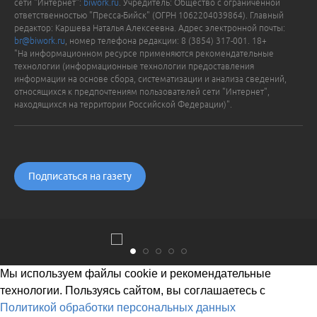
сети "Интернет":
biwork.ru
. Учредитель: Общество с ограниченной
ответственностью "Пресса-Бийск" (ОГРН 1062204039864). Главный
редактор: Каршева Наталья Алексеевна. Адрес электронной почты:
br@biwork.ru
, номер телефона редакции: 8 (3854) 317-001. 18+
"На информационном ресурсе применяются рекомендательные
технологии (информационные технологии предоставления
информации на основе сбора, систематизации и анализа сведений,
относящихся к предпочтениям пользователей сети "Интернет",
находящихся на территории Российской Федерации)".
Подписаться на газету
Мы используем файлы cookie и рекомендательные
технологии. Пользуясь сайтом, вы соглашаетесь с
Политикой обработки персональных данных