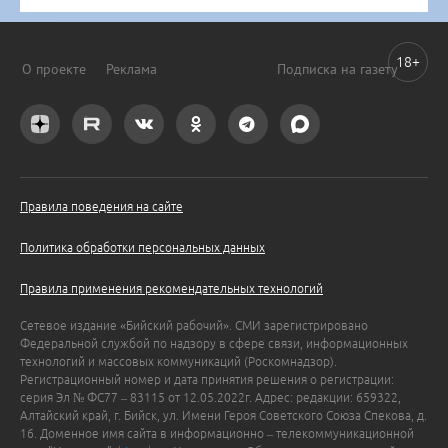
18+
О проекте
Реклама
Подписка на газету
Правила поведения на сайте
Политика обработки персональных данных
Правила применения рекомендательных технологий
Сетевое издание «Бийский рабочий». СМИ зарегистрировано
Федеральной службой по надзору в сфере связи, информационных
технологий и массовых коммуникаций (Роскомнадзор).
Регистрационный номер и дата принятия решения о регистрации:
серия Эл № ФС77 – 83115 от 12.05.2022г. Адрес: редакции: 659322,
Алтайский край, г. Бийск, ул. Имени Героя Советского Союза Спекова, д.
16. Доменное имя сайта в информационно – телекоммуникационной