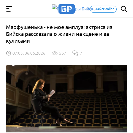
Бийск-online
Марфушенька - не мое амплуа: актриса из
Бийска рассказала о жизни на сцене и за
кулисами
07:05, 06.06.2026
567
7