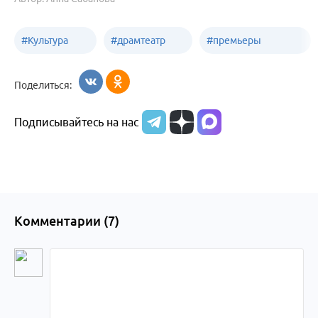
#
Культура
#
драмтеатр
#
премьеры
Бийск
Бийск
спектаклей
Поделиться:
Подписывайтесь на нас
Комментарии (
7
)