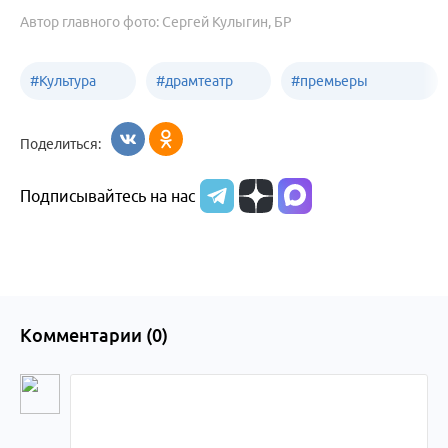
Автор главного фото: Сергей Кулыгин, БР
#
Культура
#
драмтеатр
#
премьеры
Бийск
Бийск
спектаклей
Поделиться:
Подписывайтесь на нас
Комментарии (
0
)