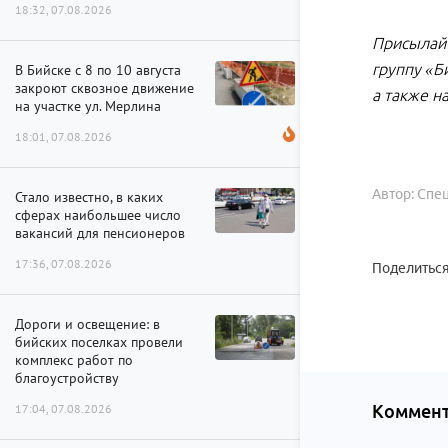
18:32, 07.08.2026
Присылайт
группу «Б
В Бийске с 8 по 10 августа
закроют сквозное движение
а также н
на участке ул. Мерлина
18:01, 07.08.2026
Автор: Спе
Стало известно, в каких
сферах наибольшее число
вакансий для пенсионеров
17:36, 07.08.2026
Поделиться
Дороги и освещение: в
бийских поселках провели
комплекс работ по
благоустройству
17:04, 07.08.2026
Коммент