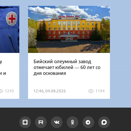
у
Бийский олеумный завод
Ни
отмечает юбилей — 60 лет со
Би
и и
дня основания
го
1245
12:46, 04.08.2026
1194
12: