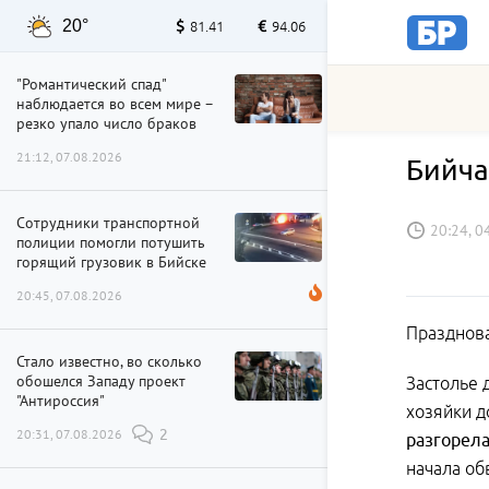
20°
81.41
94.06
"Романтический спад"
наблюдается во всем мире –
резко упало число браков
21:12, 07.08.2026
Бийча
Сотрудники транспортной
20:24, 0
полиции помогли потушить
горящий грузовик в Бийске
20:45, 07.08.2026
Празднова
Стало известно, во сколько
обошелся Западу проект
Застолье 
"Антироссия"
хозяйки д
20:31, 07.08.2026
2
разгорела
начала об