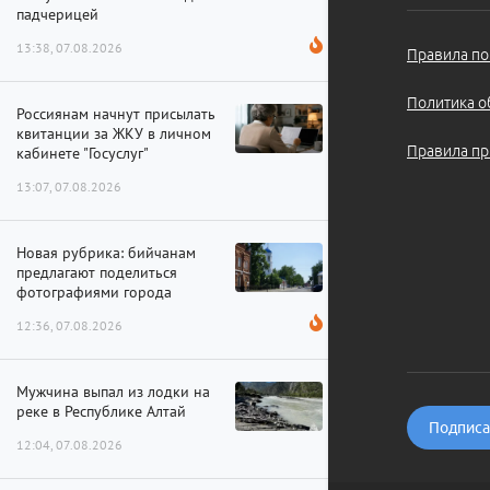
падчерицей
13:38, 07.08.2026
Правила по
Политика о
Россиянам начнут присылать
квитанции за ЖКУ в личном
Правила пр
кабинете "Госуслуг"
13:07, 07.08.2026
Новая рубрика: бийчанам
предлагают поделиться
фотографиями города
12:36, 07.08.2026
Мужчина выпал из лодки на
реке в Республике Алтай
Подписат
12:04, 07.08.2026