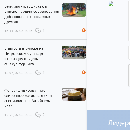
Беги, звони, туши: как в
Бийске прошли соревнования
добровольных пожарных
дружин
16:33, 07.08.2026
1
8 августа в Бийске на
Петровском бульваре
отпразднуют День
физкультурника
16:02, 07.08.2026
1
Фальсифицированное
сливочное масло выявили
специалисты в Алтайском
крае
15:31, 07.08.2026
2
Лидер