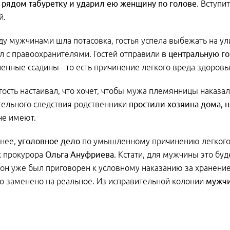
 рядом табуретку и ударил ею женщину по голове
. Вступи
й.
у мужчинами шла потасовка, гостья успела выбежать на ул
л с правоохранителями. Гостей отправили
в центральную г
енные ссадины - то есть причинение легкого вреда здоровь
гость настаивал, что хочет, чтобы мужа племянницы наказали
ельного следствия родственники
простили хозяина дома, 
не имеют.
енее,
уголовное дело
по умышленному причинению легкого 
 прокурора
Ольга Ануфриева
. Кстати, для мужчины это бу
 он уже был приговорен к условному наказанию за хранение
о заменено на реальное. Из исправительной колонии
мужчи