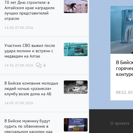
70 лет Дню строителя: в
Алтайском крае наградили
лучших представителей
отрасли
14:50, 07.08.2026
Участник СВО выжил после
удара молнии и встречи с
медведем на Алтае
В Бийск
14:36, 07.08.2026
8
горяче
контур
В Бийске компания молодых
людей ночью «разнесла»
08:52, 0
клумбу возле дома на АБ
14:09, 07.08.2026
В Бийске мужчину будут
О проекте
судить по обвинению в
сексуальном насилии над