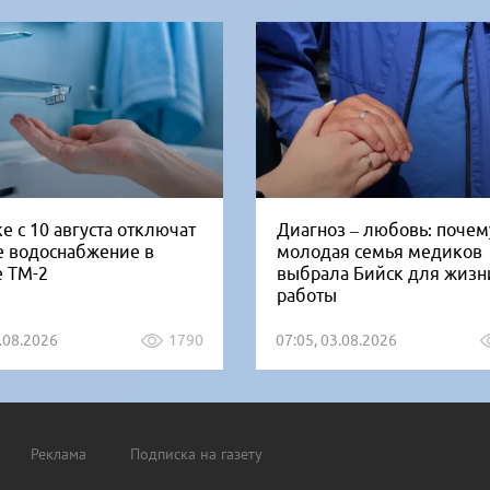
е с 10 августа отключат
Диагноз – любовь: почем
е водоснабжение в
молодая семья медиков
е ТМ-2
выбрала Бийск для жизн
работы
5.08.2026
1790
07:05, 03.08.2026
Реклама
Подписка на газету