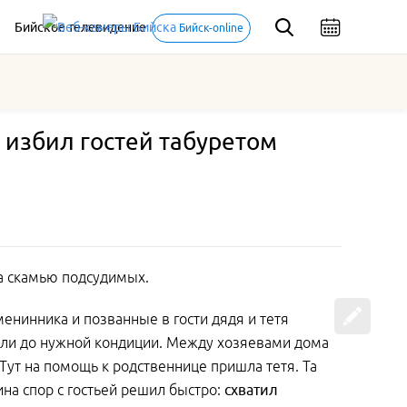
Бийское телевидение
Бийск-online
 избил гостей табуретом
а скамью подсудимых.
менинника и позванные в гости дядя и тетя
ошли до нужной кондиции. Между хозяевами дома
 Тут на помощь к родственнице пришла тетя. Та
на спор с гостьей решил быстро:
схватил