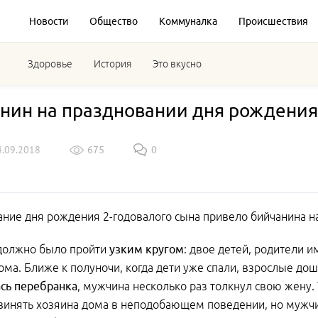
Новости
Общество
Коммуналка
Происшествия
Здоровье
История
Это вкусно
нин на праздновании дня рождения
4.09.2018
675
0
ние дня рождения 2-годовалого сына привело бийчанина н
должно было пройти
узким кругом
: двое детей, родители и
ома. Ближе к полуночи, когда дети уже спали, взрослые д
сь перебранка
, мужчина несколько раз толкнул свою жену.
винять хозяина дома в неподобающем поведении, но мужчи