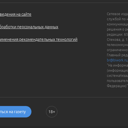
ведения на сайте
Сетевое изд
службой по 
коммуникаци
бработки персональных данных
решения о ре
редакции: 65
именения рекомендательных технологий
Спекова, д. 
телекоммуни
ограниченно
Главный ред
br@biwork.ru
"На информа
(информацио
систематиза
пользовател
Федерации)"
ься на газету
18+