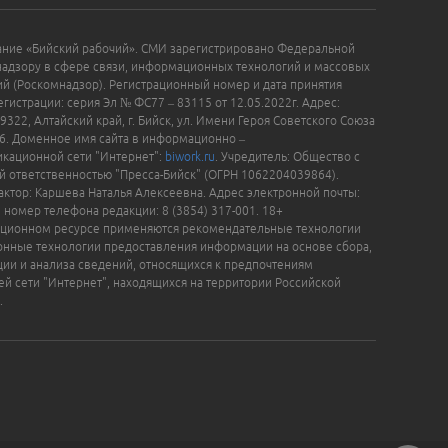
ание «Бийский рабочий». СМИ зарегистрировано Федеральной
надзору в сфере связи, информационных технологий и массовых
й (Роскомнадзор). Регистрационный номер и дата принятия
гистрации: серия Эл № ФС77 – 83115 от 12.05.2022г. Адрес:
9322, Алтайский край, г. Бийск, ул. Имени Героя Советского Союза
16. Доменное имя сайта в информационно –
кационной сети "Интернет":
biwork.ru
. Учредитель: Общество с
й ответственностью "Пресса-Бийск" (ОГРН 1062204039864).
актор: Каршева Наталья Алексеевна. Адрес электронной почты:
, номер телефона редакции: 8 (3854) 317-001. 18+
ционном ресурсе применяются рекомендательные технологии
нные технологии предоставления информации на основе сбора,
ции и анализа сведений, относящихся к предпочтениям
ей сети "Интернет", находящихся на территории Российской
.