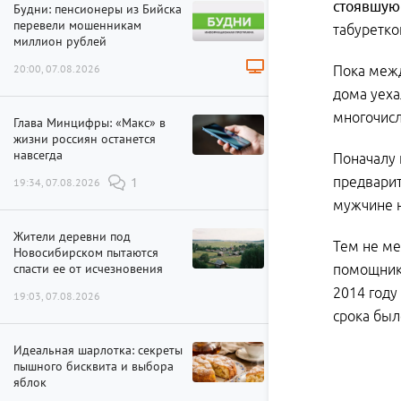
стоявшую
Будни: пенсионеры из Бийска
перевели мошенникам
табуретко
миллион рублей
20:00, 07.08.2026
Пока межд
дома уеха
многочисл
Глава Минцифры: «Макс» в
жизни россиян останется
навсегда
Поначалу 
предварит
19:34, 07.08.2026
1
мужчине 
Жители деревни под
Тем не м
Новосибирском пытаются
спасти ее от исчезновения
помощник
2014 году
19:03, 07.08.2026
срока был
Идеальная шарлотка: секреты
пышного бисквита и выбора
яблок