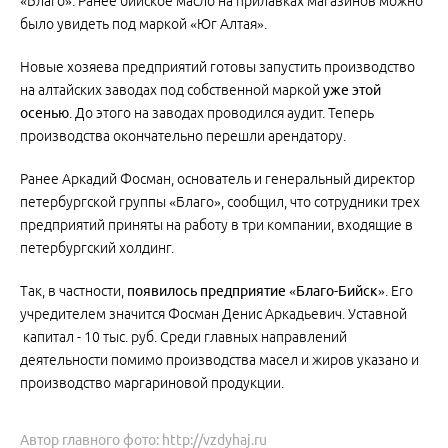
«Благо». Ранее бийское масло на прилавках магазинов можно
было увидеть под маркой «Юг Алтая».
Новые хозяева предприятий готовы запустить производство
на алтайских заводах под собственной маркой
уже этой
осенью
. До этого на заводах проводился аудит. Теперь
производства окончательно перешли арендатору.
Ранее Аркадий Фосман, основатель и генеральный директор
петербургской группы «Благо», сообщил, что сотрудники трех
предприятий приняты на работу в три компании, входящие в
петербургский холдинг.
Так, в частности,
появилось предприятие «Благо-Бийск»
. Его
учредителем значится Фосман Денис Аркадьевич. Уставной
капитал - 10 тыс. руб. Среди главных направлений
деятельности помимо производства масел и жиров указано и
производство маргариновой продукции.
Автор главного фото: http://vzdyhaj.ru