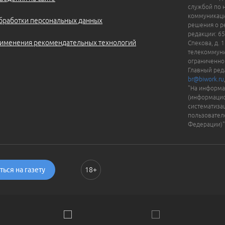
службой по 
коммуникаци
бработки персональных данных
решения о ре
редакции: 65
именения рекомендательных технологий
Спекова, д. 
телекоммуни
ограниченно
Главный ред
br@biwork.ru
"На информа
(информацио
систематиза
пользовател
Федерации)"
ься на газету
18+