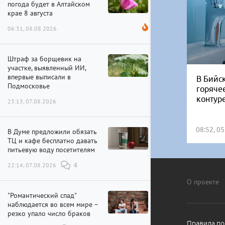
погода будет в Алтайском
крае 8 августа
06:31, 08.08.2026
Штраф за борщевик на
участке, выявленный ИИ,
впервые выписали в
В Бийск
Подмосковье
горяче
контур
23:13, 07.08.2026
08:52, 0
В Думе предложили обязать
ТЦ и кафе бесплатно давать
питьевую воду посетителям
22:14, 07.08.2026
4
О проекте
"Романтический спад"
наблюдается во всем мире –
резко упало число браков
Правила по