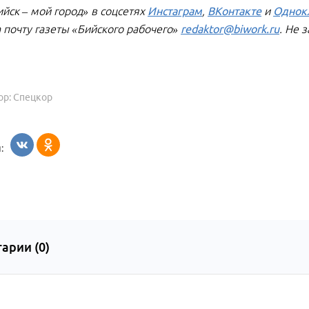
ийск – мой город» в соцсетях
Инстаграм
,
ВКонтакте
и
Однок
а почту газеты «Бийского рабочего»
redaktor@biwork.ru
. Не 
ор: Спецкор
:
арии (
0
)