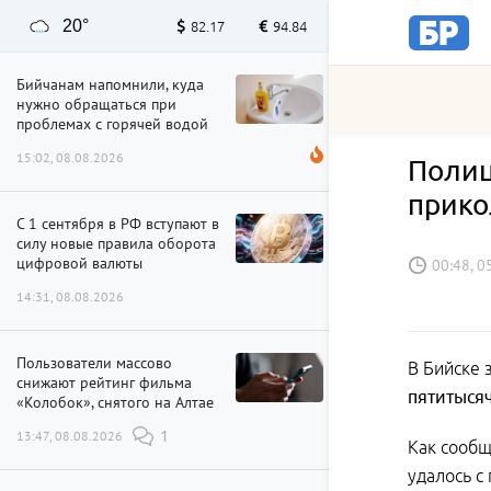
20°
82.17
94.84
Бийчанам напомнили, куда
нужно обращаться при
проблемах с горячей водой
15:02, 08.08.2026
Полиц
прико
С 1 сентября в РФ вступают в
силу новые правила оборота
цифровой валюты
00:48, 0
14:31, 08.08.2026
Пользователи массово
В Бийске 
снижают рейтинг фильма
пятитыся
«Колобок», снятого на Алтае
13:47, 08.08.2026
1
Как сообщ
удалось с