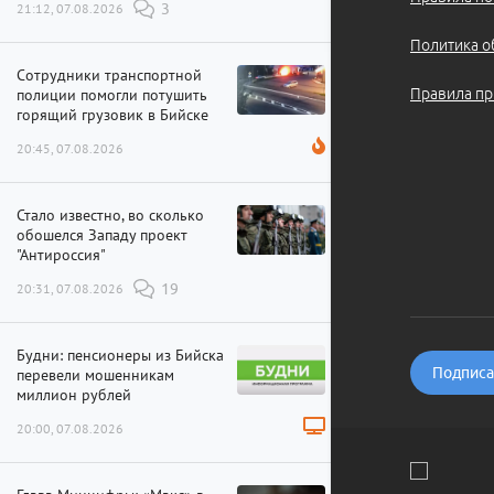
21:12, 07.08.2026
3
Политика о
Сотрудники транспортной
полиции помогли потушить
Правила пр
горящий грузовик в Бийске
20:45, 07.08.2026
Стало известно, во сколько
обошелся Западу проект
"Антироссия"
20:31, 07.08.2026
19
Будни: пенсионеры из Бийска
Подписат
перевели мошенникам
миллион рублей
20:00, 07.08.2026