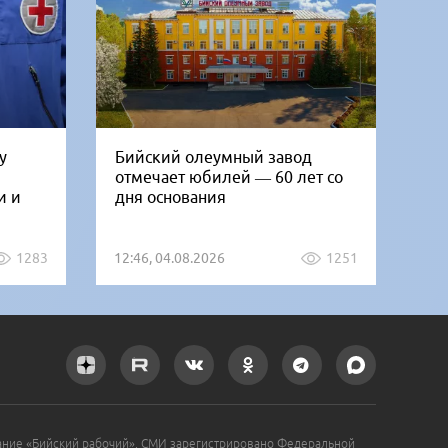
у
Бийский олеумный завод
Ни
отмечает юбилей — 60 лет со
Би
и и
дня основания
го
1283
12:46, 04.08.2026
1251
12:
ание «Бийский рабочий». СМИ зарегистрировано Федеральной