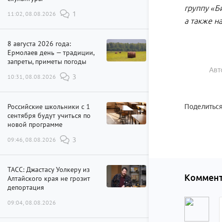
группу «Б
11:02, 08.08.2026
1
а также н
8 августа 2026 года:
Ермолаев день — традиции,
запреты, приметы погоды
Авт
10:31, 08.08.2026
3
Российские школьники с 1
Поделиться
сентября будут учиться по
новой программе
09:46, 08.08.2026
3
ТАСС: Джастасу Уолкеру из
Коммент
Алтайского края не грозит
депортация
09:04, 08.08.2026