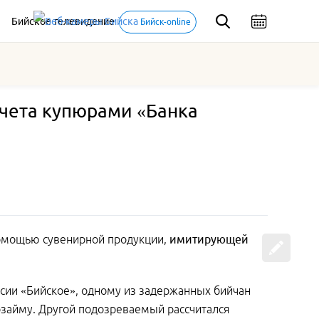
Бийское телевидение
Бийск-online
счета купюрами «Банка
помощью сувенирной продукции,
имитирующей
сии «Бийское», одному из задержанных бийчан
займу. Другой подозреваемый рассчитался