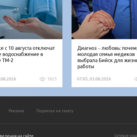
е с 10 августа отключат
Диагноз – любовь: почем
е водоснабжение в
молодая семья медиков
е ТМ-2
выбрала Бийск для жизн
работы
5.08.2026
1825
07:05, 03.08.2026
Реклама
Подписка на газету
ведения на сайте
Сетевое изд