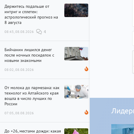
Держитесь подальше от
интриг и сплетен:
астрологический прогноз на
8 августа
08:43, 08.08.2026
4
Бийчанин лишился денег
после ночных посиделок с
новыми знакомыми
08:02, 08.08.2026
От молока до пармезана: как
технолог из Алтайского края
вошла в число лучших по
России
Лидер
07:05, 08.08.2026
До +26, местами дожди: какая