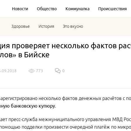
Новости
Общество
Коммуналка
Происшествия
Здоровье
История
Это вкусно
ия проверяет несколько фактов ра
лов» в Бийске
5.09.2018
773
0
зарегистрировано несколько фактов денежных расчётов с 
чную банковскую купюру
.
ает пресс-служба межмуниципального управления МВД Рос
 помощью подделки произвести очередной платёж по микро