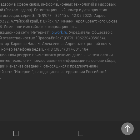
надзору в сфере связи, информационных технологий и массовых
й (Роскомнадзор). Регистрационный номер и дата принятия
гистрации: серия Эл № ФС77 – 83115 от 12.05.2022г. Адрес:
9322, Алтайский край, г. Бийск, ул. Имени Героя Советского Союза
16. Доменное имя сайта в информационно –
кационной сети "Интернет":
biwork.ru
. Учредитель: Общество с
й ответственностью "Пресса-Бийск" (ОГРН 1062204039864).
актор: Каршева Наталья Алексеевна. Адрес электронной почты:
, номер телефона редакции: 8 (3854) 317-001. 18+
ционном ресурсе применяются рекомендательные технологии
нные технологии предоставления информации на основе сбора,
ции и анализа сведений, относящихся к предпочтениям
ей сети "Интернет", находящихся на территории Российской
.