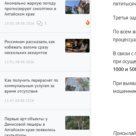
Аномально жаркую погоду
пятитысяч
прогнозируют синоптики в
Алтайском крае
Третья за
13:03, 08.08.2026
1
По всем в
процессу
Россиянам рассказали, как
избежать взлома сразу
нескольких аккаунтов
В связи с
при осущ
12:31, 08.08.2026
1000 и 50
Как получить перерасчет по
При выявл
коммунальным услугам за
время отсутствия
мошенника
11:47, 08.08.2026
Первые арт-объекты: у
Денисовой пещеры в
Алтайском крае появились
Присылайт
скульптуры