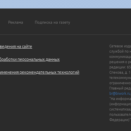
Реклама
Подписка на газету
ведения на сайте
Сетевое изд
службой по 
коммуникаци
бработки персональных данных
решения о ре
редакции: 65
именения рекомендательных технологий
Спекова, д. 
телекоммуни
ограниченно
Главный ред
br@biwork.ru
"На информа
(информацио
систематиза
пользовател
Федерации)"