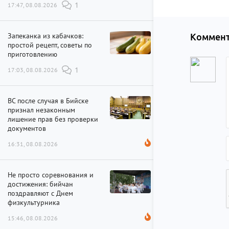
17:47, 08.08.2026
1
Запеканка из кабачков:
Коммент
простой рецепт, советы по
приготовлению
17:03, 08.08.2026
1
ВС после случая в Бийске
признал незаконным
лишение прав без проверки
документов
16:31, 08.08.2026
Не просто соревнования и
достижения: бийчан
поздравляют с Днем
физкультурника
15:46, 08.08.2026