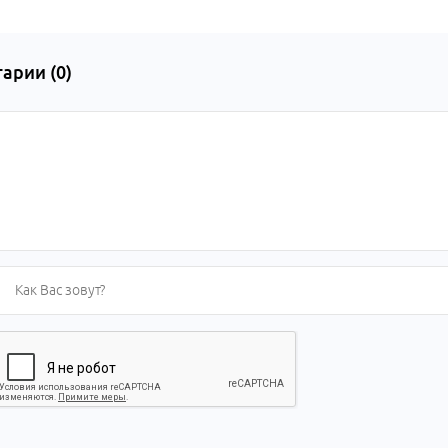
арии (
0
)