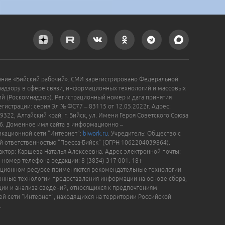
ание «Бийский рабочий». СМИ зарегистрировано Федеральной
надзору в сфере связи, информационных технологий и массовых
й (Роскомнадзор). Регистрационный номер и дата принятия
гистрации: серия Эл № ФС77 – 83115 от 12.05.2022г. Адрес:
9322, Алтайский край, г. Бийск, ул. Имени Героя Советского Союза
16. Доменное имя сайта в информационно –
кационной сети "Интернет":
biwork.ru
. Учредитель: Общество с
й ответственностью "Пресса-Бийск" (ОГРН 1062204039864).
актор: Каршева Наталья Алексеевна. Адрес электронной почты:
, номер телефона редакции: 8 (3854) 317-001. 18+
ционном ресурсе применяются рекомендательные технологии
нные технологии предоставления информации на основе сбора,
ции и анализа сведений, относящихся к предпочтениям
ей сети "Интернет", находящихся на территории Российской
.