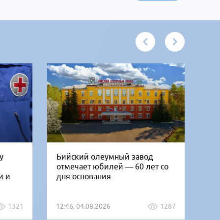
у
Бийский олеумный завод
Ни
отмечает юбилей — 60 лет со
Би
и и
дня основания
го
1321
12:46, 04.08.2026
1287
12: