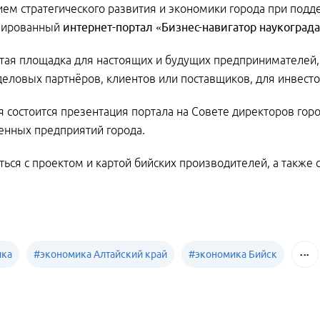
ем стратегического развития и экономики города при под
зированный
интернет-портал «Бизнес-навигатор наукограда
тая площадка для настоящих и будущих предпринимателей, в
деловых партнёров, клиентов или поставщиков, для инвесто
я состоится презентация портала на Совете директоров гор
нных предприятий города.
ься с проектом и картой бийских производителей, а такж
ика
#
экономика Алтайский край
#
экономика Бийск