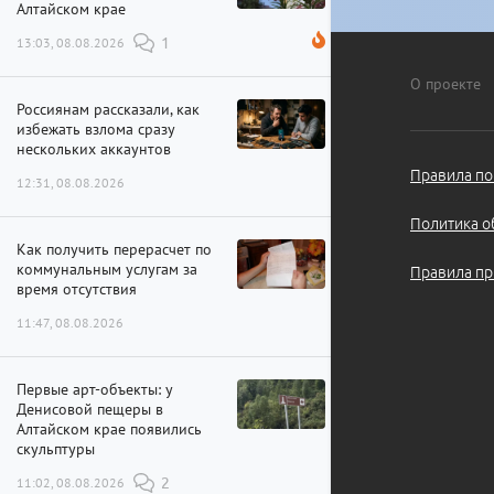
Алтайском крае
13:03, 08.08.2026
1
О проекте
Россиянам рассказали, как
избежать взлома сразу
нескольких аккаунтов
Правила по
12:31, 08.08.2026
Политика о
Как получить перерасчет по
коммунальным услугам за
Правила пр
время отсутствия
11:47, 08.08.2026
Первые арт-объекты: у
Денисовой пещеры в
Алтайском крае появились
скульптуры
11:02, 08.08.2026
2