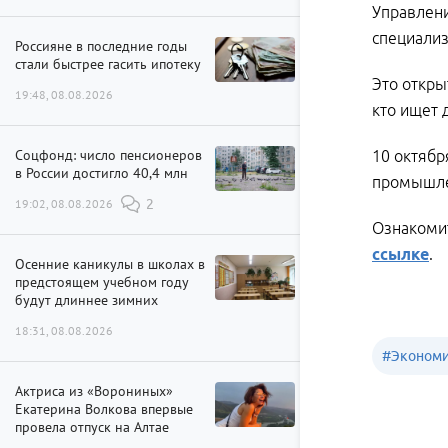
Управлени
специали
Россияне в последние годы
стали быстрее гасить ипотеку
Это откры
19:48, 08.08.2026
кто ищет 
Соцфонд: число пенсионеров
10 октябр
в России достигло 40,4 млн
промышле
19:02, 08.08.2026
2
Ознакомит
ссылке
.
Осенние каникулы в школах в
предстоящем учебном году
будут длиннее зимних
18:31, 08.08.2026
#
Эконом
Актриса из «Ворониных»
Екатерина Волкова впервые
провела отпуск на Алтае