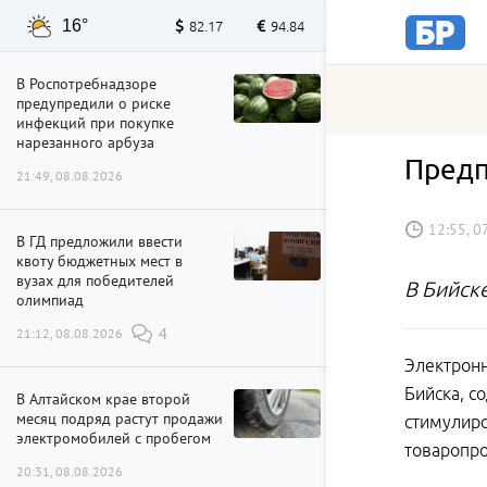
16°
82.17
94.84
В Роспотребнадзоре
предупредили о риске
инфекций при покупке
нарезанного арбуза
Предп
21:49, 08.08.2026
12:55, 0
В ГД предложили ввести
квоту бюджетных мест в
вузах для победителей
В Бийск
олимпиад
21:12, 08.08.2026
4
Электронн
Бийска, с
В Алтайском крае второй
месяц подряд растут продажи
стимулиро
электромобилей с пробегом
товаропр
20:31, 08.08.2026