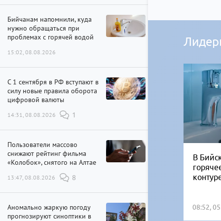
Бийчанам напомнили, куда
нужно обращаться при
проблемах с горячей водой
Лидер
15:02, 08.08.2026
С 1 сентября в РФ вступают в
силу новые правила оборота
цифровой валюты
14:31, 08.08.2026
1
Пользователи массово
снижают рейтинг фильма
В Бийск
«Колобок», снятого на Алтае
горяче
контур
13:47, 08.08.2026
8
Аномально жаркую погоду
08:52, 0
прогнозируют синоптики в