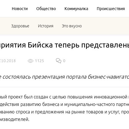
Новости
Общество
Коммуналка
Происшествия
Здоровье
История
Это вкусно
риятия Бийска теперь представлены
7.10.2018
1125
0
е состоялась презентация портала бизнес-навигато
ый проект был создан с целью повышения инновационной 
одействия развитию бизнеса и муниципально-частного партн
ванию спроса и предложения на рынке товаров и услуг, п
оизводителей.