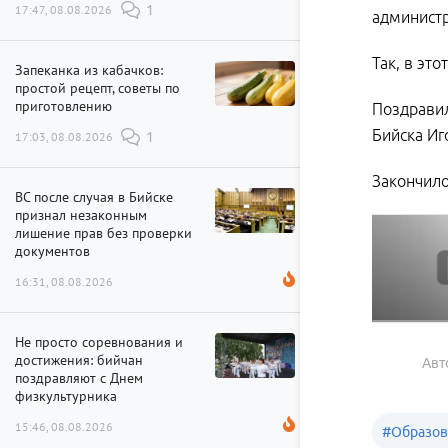
17:47, 08.08.2026
1
администр
Так, в эт
Запеканка из кабачков:
простой рецепт, советы по
приготовлению
Поздравил
Бийска Иг
17:03, 08.08.2026
1
Закончило
ВС после случая в Бийске
признал незаконным
лишение прав без проверки
документов
16:31, 08.08.2026
Не просто соревнования и
достижения: бийчан
Авт
поздравляют с Днем
физкультурника
15:46, 08.08.2026
#
Образов