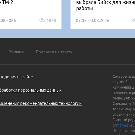
е ТМ-2
выбрала Бийск для жизн
работы
5.08.2026
1838
07:05, 03.08.2026
Реклама
Подписка на газету
ведения на сайте
Сетевое изд
службой по 
коммуникаци
бработки персональных данных
решения о ре
редакции: 65
именения рекомендательных технологий
Спекова, д. 
телекоммуни
ограниченно
Главный ред
br@biwork.ru
"На информа