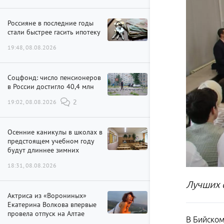
Россияне в последние годы
стали быстрее гасить ипотеку
19:48, 08.08.2026
Соцфонд: число пенсионеров
в России достигло 40,4 млн
19:02, 08.08.2026
2
Осенние каникулы в школах в
предстоящем учебном году
будут длиннее зимних
18:31, 08.08.2026
Лучших 
Актриса из «Ворониных»
Екатерина Волкова впервые
провела отпуск на Алтае
В Бийском