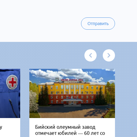
Отправить
у
Бийский олеумный завод
Ни
отмечает юбилей — 60 лет со
Би