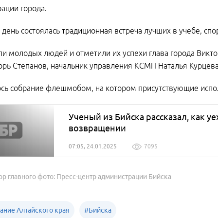
ации города.
от день состоялась традиционная встреча лучших в учебе, сп
и молодых людей и отметили их успехи глава города Викт
орь Степанов, начальник управления КСМП Наталья Курцева 
сь собрание флешмобом, на котором присутствующие испол
Ученый из Бийска рассказал, как уе
возвращении
07:05, 24.01.2025
7095
ор главного фото: Пресс-центр администрации Бийска
ание Алтайского края
#
Бийска