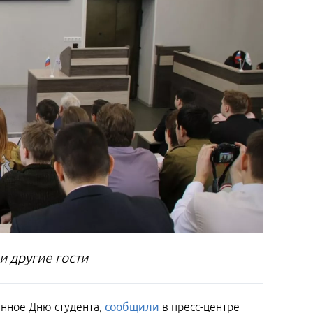
и другие гости
енное Дню студента,
сообщили
в пресс-центре