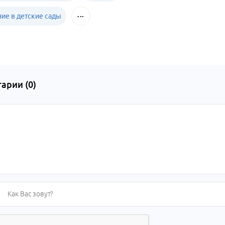
ние в детские сады
арии (
0
)