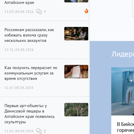
Алтайском крае
13:03, 08.08.2026
1
Россиянам рассказали, как
избежать взлома сразу
нескольких аккаунтов
12:31, 08.08.2026
Лидер
Как получить перерасчет по
коммунальным услугам за
время отсутствия
11:47, 08.08.2026
Первые арт-объекты: у
Денисовой пещеры в
Алтайском крае появились
скульптуры
В Бийск
горяче
11:02, 08.08.2026
2