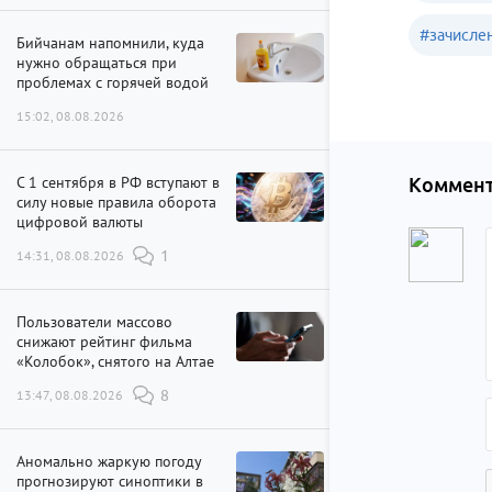
#
зачисле
Бийчанам напомнили, куда
нужно обращаться при
проблемах с горячей водой
15:02, 08.08.2026
С 1 сентября в РФ вступают в
Коммент
силу новые правила оборота
цифровой валюты
14:31, 08.08.2026
1
Пользователи массово
снижают рейтинг фильма
«Колобок», снятого на Алтае
13:47, 08.08.2026
8
Аномально жаркую погоду
прогнозируют синоптики в