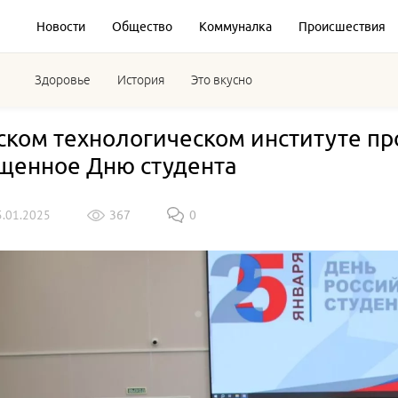
Новости
Общество
Коммуналка
Происшествия
Здоровье
История
Это вкусно
ском технологическом институте п
щенное Дню студента
5.01.2025
367
0