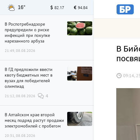
16°
82.17
94.84
В Роспотребнадзоре
предупредили о риске
инфекций при покупке
нарезанного арбуза
В Бий
21:49, 08.08.2026
посвя
В ГД предложили ввести
квоту бюджетных мест в
09:14, 2
вузах для победителей
олимпиад
21:12, 08.08.2026
4
В Алтайском крае второй
месяц подряд растут продажи
электромобилей с пробегом
20:31, 08.08.2026