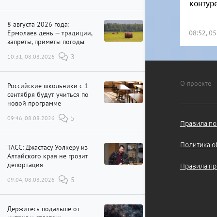
контур
8 августа 2026 года:
Ермолаев день — традиции,
08:52, 0
запреты, приметы погоды
10:31, 08.08.2026
3
О проекте
Российские школьники с 1
сентября будут учиться по
новой программе
09:46, 08.08.2026
5
Правила по
Политика о
ТАСС: Джастасу Уолкеру из
Алтайского края не грозит
депортация
Правила пр
09:04, 08.08.2026
5
Держитесь подальше от