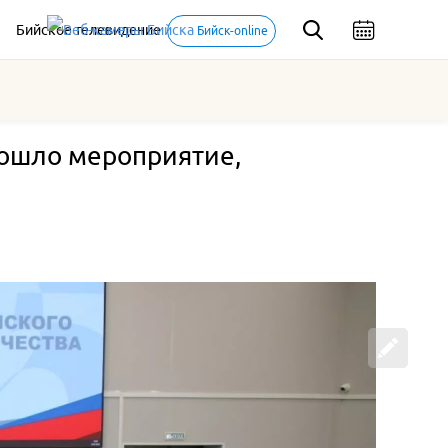
Бийское телевидение
Бийск-online
рошло мероприятие,