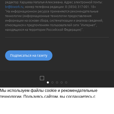
редактор: Каршева Наталья Алексеевна. Адрес электронной почты:
br@biwork.ru
, номер телефона редакции: 8 (3854) 317-001. 18+
"На информационном ресурсе применяются рекомендательные
технологии (информационные технологии предоставления
информации на основе сбора, систематизации и анализа сведений,
относящихся к предпочтениям пользователей сети "Интернет",
находящихся на территории Российской Федерации)".
Подписаться на газету
Мы используем файлы cookie и рекомендательные
технологии. Пользуясь сайтом, вы соглашаетесь с
Политикой обработки персональных данных
Понятно