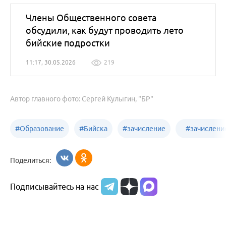
Члены Общественного совета
обсудили, как будут проводить лето
бийские подростки
11:17, 30.05.2026
219
Автор главного фото: Сергей Кулыгин, "БР"
#
Образование
#
Бийска
#
зачисление
#
зачислени
Алтайского
в детские
в первый
Поделиться:
края
сады
класс
Подписывайтесь на нас