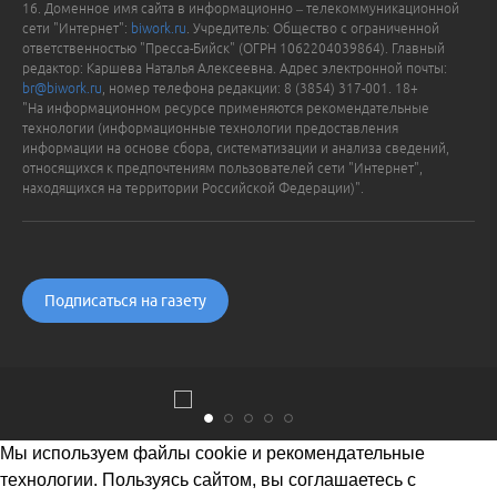
16. Доменное имя сайта в информационно – телекоммуникационной
сети "Интернет":
biwork.ru
. Учредитель: Общество с ограниченной
ответственностью "Пресса-Бийск" (ОГРН 1062204039864). Главный
редактор: Каршева Наталья Алексеевна. Адрес электронной почты:
br@biwork.ru
, номер телефона редакции: 8 (3854) 317-001. 18+
"На информационном ресурсе применяются рекомендательные
технологии (информационные технологии предоставления
информации на основе сбора, систематизации и анализа сведений,
относящихся к предпочтениям пользователей сети "Интернет",
находящихся на территории Российской Федерации)".
Подписаться на газету
Мы используем файлы cookie и рекомендательные
технологии. Пользуясь сайтом, вы соглашаетесь с