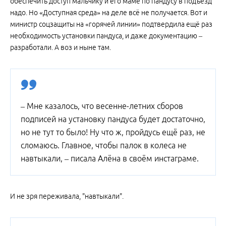
обеспечить доступ мальчику и его маме по пандусу в подъезд
надо. Но «Доступная среда» на деле всё не получается. Вот и
министр соцзащиты на «горячей линии» подтвердила ещё раз
необходимость установки пандуса, и даже документацию –
разработали. А воз и ныне там.
– Мне казалось, что весенне-летних сборов
подписей на установку пандуса будет достаточно,
но не тут то было! Ну что ж, пройдусь ещё раз, не
сломаюсь. Главное, чтобы палок в колеса не
навтыкали, – писала Алёна в своём инстаграме.
И не зря переживала, "навтыкали".