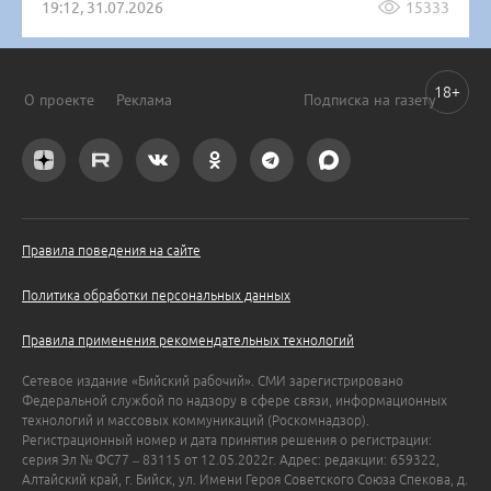
19:12, 31.07.2026
15333
18+
О проекте
Реклама
Подписка на газету
Правила поведения на сайте
Политика обработки персональных данных
Правила применения рекомендательных технологий
Сетевое издание «Бийский рабочий». СМИ зарегистрировано
Федеральной службой по надзору в сфере связи, информационных
технологий и массовых коммуникаций (Роскомнадзор).
Регистрационный номер и дата принятия решения о регистрации:
серия Эл № ФС77 – 83115 от 12.05.2022г. Адрес: редакции: 659322,
Алтайский край, г. Бийск, ул. Имени Героя Советского Союза Спекова, д.