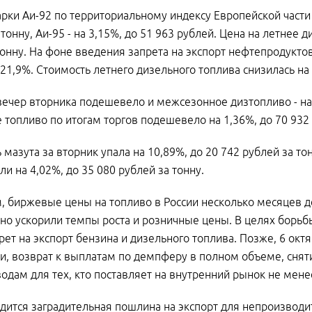
рки Аи-92 по территориальному индексу Европейской части 
тонну, Аи-95 - на 3,15%, до 51 963 рублей. Цена на летнее д
тонну. На фоне введения запрета на экспорт нефтепродуктов
а 21,9%. Стоимость летнего дизельного топлива снизилась на
вечер вторника подешевело и межсезонное дизтопливо - на 
 топливо по итогам торгов подешевело на 1,36%, до 70 932 
 мазута за вторник упала на 10,89%, до 20 742 рублей за 
и на 4,02%, до 35 080 рублей за тонну.
 биржевые цены на топливо в России несколько месяцев д
но ускорили темпы роста и розничные цены. В целях борьбы
рет на экспорт бензина и дизельного топлива. Позже, 6 ок
ти, возврат к выплатам по демпферу в полном объеме, снят
одам для тех, кто поставляет на внутренний рынок не мене
дится заградительная пошлина на экспорт для непроизводит