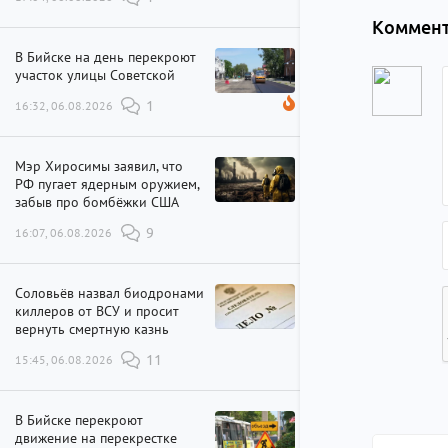
Коммент
В Бийске на день перекроют
участок улицы Советской
16:32, 06.08.2026
1
Мэр Хиросимы заявил, что
РФ пугает ядерным оружием,
забыв про бомбёжки США
16:07, 06.08.2026
9
Соловьёв назвал биодронами
киллеров от ВСУ и просит
вернуть смертную казнь
15:45, 06.08.2026
11
В Бийске перекроют
движение на перекрестке