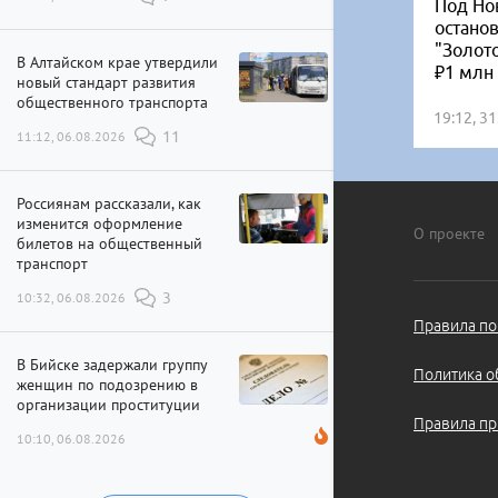
Под Но
остано
"Золот
В Алтайском крае утвердили
₽1 млн
новый стандарт развития
общественного транспорта
19:12, 3
11:12, 06.08.2026
11
Россиянам рассказали, как
изменится оформление
О проекте
билетов на общественный
транспорт
10:32, 06.08.2026
3
Правила по
В Бийске задержали группу
Политика о
женщин по подозрению в
организации проституции
Правила пр
10:10, 06.08.2026