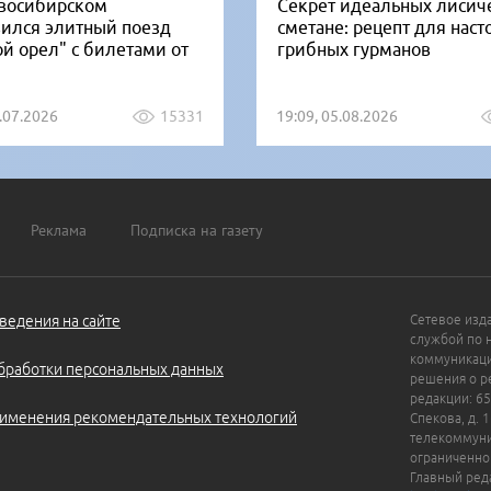
восибирском
Секрет идеальных лисич
вился элитный поезд
сметане: рецепт для нас
ой орел" с билетами от
грибных гурманов
1.07.2026
15331
19:09, 05.08.2026
Реклама
Подписка на газету
ведения на сайте
Сетевое изд
службой по 
коммуникаци
бработки персональных данных
решения о ре
редакции: 65
именения рекомендательных технологий
Спекова, д. 
телекоммуни
ограниченно
Главный ред