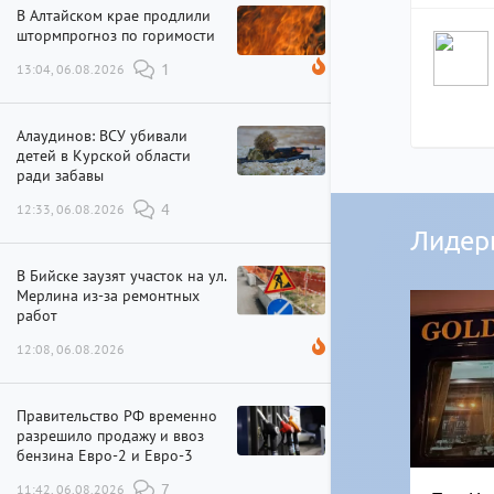
В Алтайском крае продлили
штормпрогноз по горимости
13:04, 06.08.2026
1
Алаудинов: ВСУ убивали
детей в Курской области
ради забавы
12:33, 06.08.2026
4
Лидер
В Бийске заузят участок на ул.
Мерлина из-за ремонтных
работ
12:08, 06.08.2026
Правительство РФ временно
разрешило продажу и ввоз
бензина Евро-2 и Евро-3
11:42, 06.08.2026
7