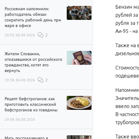
Бензин ма
Россиянам напомнили:
работодатель обязан
рублей за 
сократить рабочий день при
рубля за 
жаре в офисе
Аи-95 - н
20:35, 06.08.2026
2
Также на 
дизельное
Жители Словакии,
отказавшиеся от российского
гражданства, хотят его
Стоимость
вернуть
подешевел
19:38, 06.08.2026
2
Напомним,
Значитель
Рецепт бефстроганов: как
приготовить классический
ввело зап
бефстроганов из говядины
В частнос
19:09, 06.08.2026
трубопров
Также вво
Мать пострадавшего в