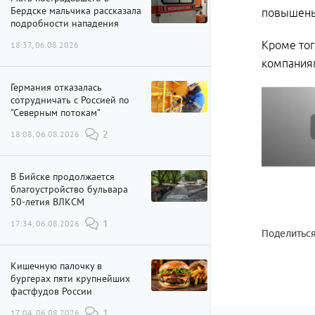
Бердске мальчика рассказала
повышены 
подробности нападения
Кроме тог
18:37, 06.08.2026
компаниям
Германия отказалась
сотрудничать с Россией по
"Северным потокам"
18:08, 06.08.2026
2
В Бийске продолжается
благоустройство бульвара
50-летия ВЛКСМ
17:34, 06.08.2026
1
Поделиться
Кишечную палочку в
бургерах пяти крупнейших
фастфудов России
17:04, 06.08.2026
1