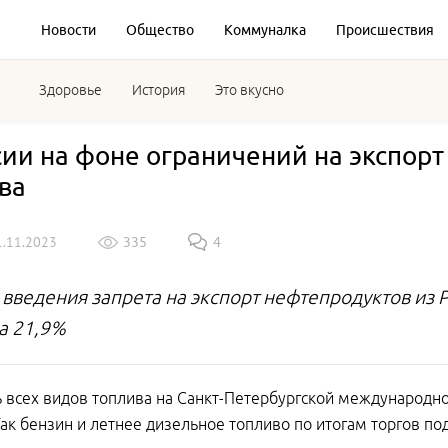
Новости
Общество
Коммуналка
Происшествия
Здоровье
История
Это вкусно
сии на фоне ограничений на экспор
ва
1.11.2023
335
4
 введения запрета на экспорт нефтепродуктов из 
на 21,9%
 всех видов топлива на Санкт-Петербургской международн
Так бензин и летнее дизельное топливо по итогам торгов п