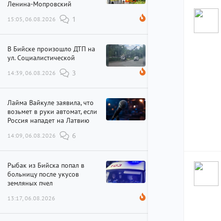
Ленина-Мопровский
15:05, 06.08.2026
1
В Бийске произошло ДТП на
ул. Социалистической
14:39, 06.08.2026
3
Лайма Вайкуле заявила, что
возьмет в руки автомат, если
Россия нападет на Латвию
14:09, 06.08.2026
6
Рыбак из Бийска попал в
больницу после укусов
земляных пчел
13:17, 06.08.2026