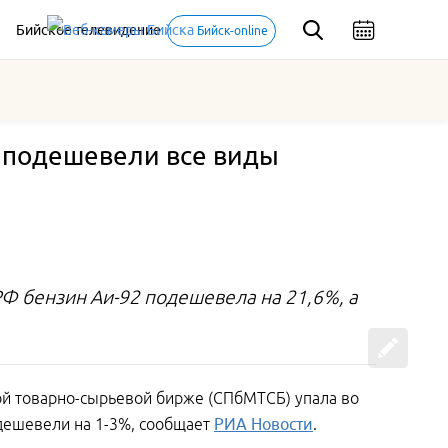
Бийское телевидение
Бийск-online
т подешевели все виды
РФ бензин Аи-92 подешевела на 21,6%, а
ой товарно-сырьевой бирже (СПбМТСБ) упала во
одешевели на 1-3%, сообщает
РИА Новости
.