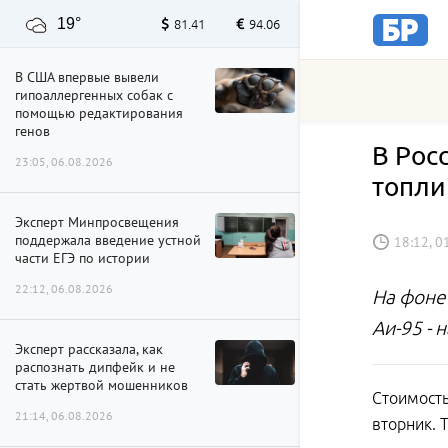
19°
81.41
94.06
В США впервые вывели
гипоаллергенных собак с
помощью редактирования
генов
В Рос
23:05, 06.08.2026
топли
Эксперт Минпросвещения
поддержала введение устной
18:12, 0
части ЕГЭ по истории
22:12, 06.08.2026
На фоне
Аи-95 - 
Эксперт рассказала, как
распознать дипфейк и не
стать жертвой мошенников
Стоимость
21:14, 06.08.2026
вторник. 