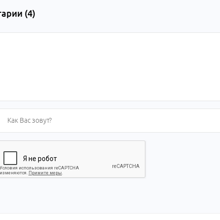
арии (
4
)