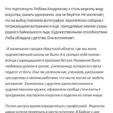
Что подтолкнуло Любовь Кондрюкову к столь редкому виду
искусства, сказать однозначно она не берётся. Не исключает,
что на выбор повлияли фотографии европейских соборов с
потрясающими витражами и ещё причудливые зимние узоры
родного байкальского льда. Художественными способностями
Люба обладала с детства. Она вспоминает:
- В маленьком городке Иркутской области, где мы жили,
художественной школы не было. А я, сколько себя помню –
всегда с карандашами и красками бегала. Рисование было
любимым уроком в школе, учительница, которая его вела -
педагог от Бога. Она так увлекала нас, учеников, рассказами
про картины и своими работами, что мы не могли не любить
рисование. Занимались с другими одноклассниками в
художественном кружке, оформляли сообща стенгазеты к
праздникам, мастерили открытки и поделки из папье-маше.
Потом настало время определяться с профессией. Родители
давно хотели переехать в места потеплее. В Бийске у них