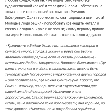
Любовь Кондрюкова так и не пошла. Зато увлеклась
художественной ковкой и стала дизайнером. Собственно на
этом этапе и состоялось её знакомство с Романом
Забалуевым. Одна творческая голова – хорошо, а две – сила!
Молодые люди решили попробовать совмещать металл и
стекло. Сегодня они уже и не помнят, к кому первому пришла
эта идея. Но воплощать её в жизнь взялись рьяно и дружно.
- Кузнецы-то в Бийске были, а вот стекольных мастеров и
сейчас не много, а тогда, в 2008-м, и вовсе они были и
явлением крайне редким, если не сказать уникальным, -
вспоминает Любовь Кондрюкова. Вопросов было много : «Где
взять стекло, как и в чём его запекать, какая должна быть
температура?» Поговорили с витражистами из других городов
– они посоветовали, где можно купить сырьё. Хорошо, что
Роман – инженер, он ведь печь сам с нуля смастерил для
нашей семейной мастерской. Увлечение очень
дорогостоящее. Стекло брали европейское и американское,
кстати, наше российское тоже использовали, оно хорошее, но
тоже дорогое. «Начинка» печи потребовала серьёзных