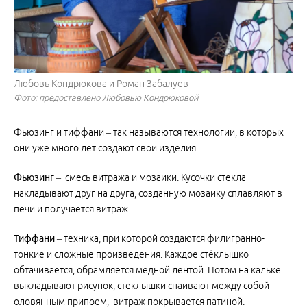
Любовь Кондрюкова и Роман Забалуев
Фото: предоставлено Любовью Кондрюковой
Фьюзинг и тиффани
– так называются технологии, в которых
они уже много лет создают свои изделия.
Фьюзинг
– смесь витража и мозаики. Кусочки стекла
накладывают друг на друга, созданную мозаику сплавляют в
печи и получается витраж.
Тиффани
– техника, при которой создаются филигранно-
тонкие и сложные произведения. Каждое стёклышко
обтачивается, обрамляется медной лентой. Потом на кальке
выкладывают рисунок, стёклышки спаивают между собой
оловянным припоем, витраж покрывается патиной.