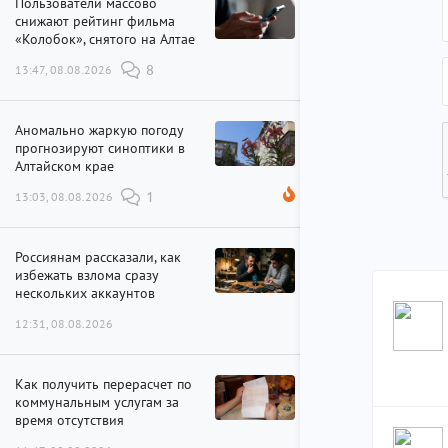
Пользователи массово
снижают рейтинг фильма
«Колобок», снятого на Алтае
13:47, 08.08.2026
8
Аномально жаркую погоду
прогнозируют синоптики в
Алтайском крае
13:03, 08.08.2026
1
Россиянам рассказали, как
избежать взлома сразу
нескольких аккаунтов
12:31, 08.08.2026
Как получить перерасчет по
коммунальным услугам за
время отсутствия