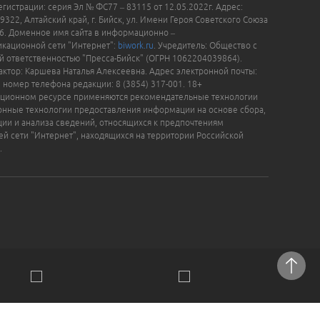
гистрации: серия Эл № ФС77 – 83115 от 12.05.2022г. Адрес:
9322, Алтайский край, г. Бийск, ул. Имени Героя Советского Союза
16. Доменное имя сайта в информационно –
кационной сети "Интернет":
biwork.ru
. Учредитель: Общество с
й ответственностью "Пресса-Бийск" (ОГРН 1062204039864).
актор: Каршева Наталья Алексеевна. Адрес электронной почты:
, номер телефона редакции: 8 (3854) 317-001. 18+
ционном ресурсе применяются рекомендательные технологии
нные технологии предоставления информации на основе сбора,
ции и анализа сведений, относящихся к предпочтениям
ей сети "Интернет", находящихся на территории Российской
.
отки персональных данных