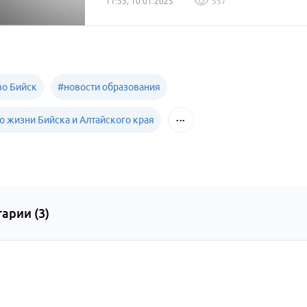
11:33, 10.01.2025
557
о Бийск
#
новости образования
о жизни Бийска и Алтайского края
арии (
3
)