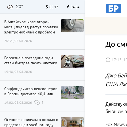
20°
82.17
94.84
В Алтайском крае второй
месяц подряд растут продажи
электромобилей с пробегом
20:31, 08.08.2026
До см
Россияне в последние годы
17:13, 1
стали быстрее гасить ипотеку
19:48, 08.08.2026
Джо Бай
США Дж
Соцфонд: число пенсионеров
в России достигло 40,4 млн
19:02, 08.08.2026
1
Действую
бывшим а
Осенние каникулы в школах в
Fox News 
предстоящем учебном году