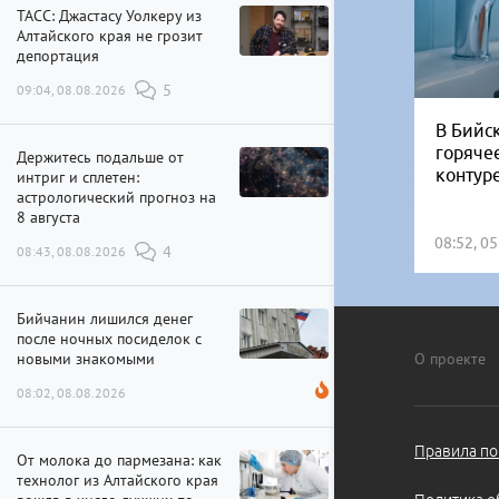
ТАСС: Джастасу Уолкеру из
Алтайского края не грозит
депортация
09:04, 08.08.2026
5
В Бийск
горяче
Держитесь подальше от
контур
интриг и сплетен:
астрологический прогноз на
8 августа
08:52, 0
08:43, 08.08.2026
4
Бийчанин лишился денег
после ночных посиделок с
новыми знакомыми
О проекте
08:02, 08.08.2026
Правила по
От молока до пармезана: как
технолог из Алтайского края