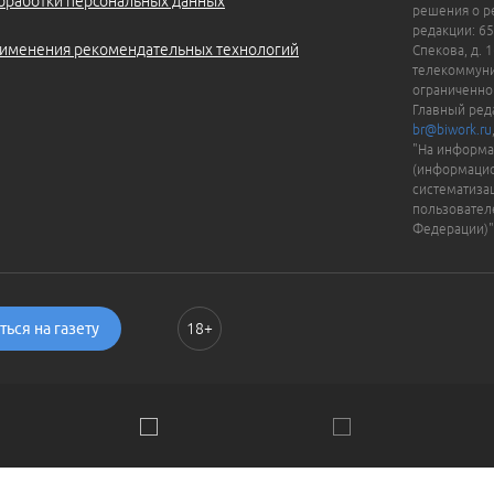
бработки персональных данных
решения о ре
редакции: 65
именения рекомендательных технологий
Спекова, д. 
телекоммуни
ограниченно
Главный ред
br@biwork.ru
"На информа
(информацио
систематиза
пользовател
Федерации)"
ься на газету
18+
ии. Пользуясь сайтом, вы соглашаетесь с
Политикой обраб