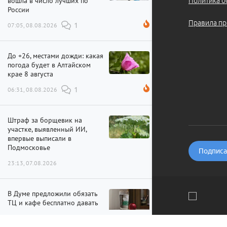
вошла в число лучших по
Политика о
России
Правила пр
07:05, 08.08.2026
1
До +26, местами дожди: какая
погода будет в Алтайском
крае 8 августа
06:31, 08.08.2026
1
Штраф за борщевик на
участке, выявленный ИИ,
впервые выписали в
Подмосковье
Подписат
23:13, 07.08.2026
В Думе предложили обязать
ТЦ и кафе бесплатно давать
питьевую воду посетителям
Мы используем файлы cookie и рекомендательные технолог