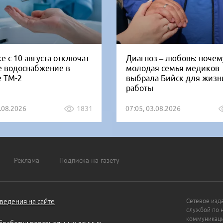
е с 10 августа отключат
Диагноз – любовь: почем
е водоснабжение в
молодая семья медиков
е ТМ-2
выбрала Бийск для жизн
работы
5.08.2026
1831
07:05, 03.08.2026
Реклама
Подписка на газету
ведения на сайте
Сетевое изд
службой по 
коммуникаци