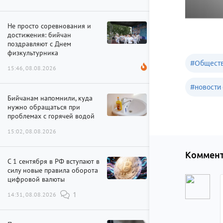
Не просто соревнования и
достижения: бийчан
поздравляют с Днем
физкультурника
#
Обществ
15:46, 08.08.2026
#
новости 
Бийчанам напомнили, куда
нужно обращаться при
проблемах с горячей водой
15:02, 08.08.2026
Коммент
С 1 сентября в РФ вступают в
силу новые правила оборота
цифровой валюты
14:31, 08.08.2026
1