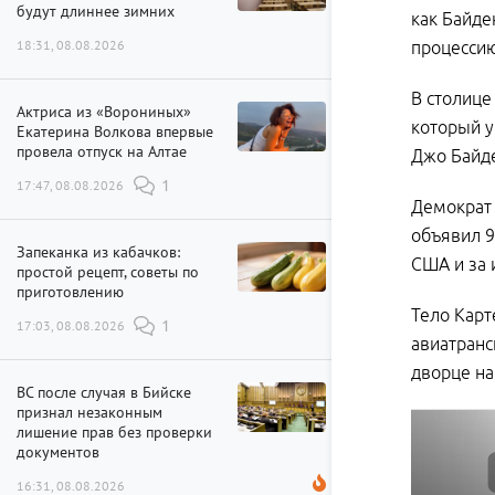
будут длиннее зимних
как Байде
18:31, 08.08.2026
процесси
В столиц
Актриса из «Ворониных»
который у
Екатерина Волкова впервые
провела отпуск на Алтае
Джо Байде
17:47, 08.08.2026
1
Демократ 
объявил 9
Запеканка из кабачков:
США и за 
простой рецепт, советы по
приготовлению
Тело Карт
17:03, 08.08.2026
1
авиатранс
дворце на
ВС после случая в Бийске
признал незаконным
лишение прав без проверки
документов
16:31, 08.08.2026