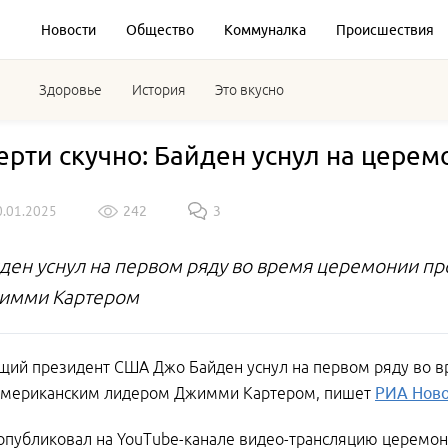
Новости
Общество
Коммуналка
Происшествия
Здоровье
История
Это вкусно
ерти скучно: Байден уснул на цере
0.01.2025
242
3
ден уснул на первом ряду во время церемонии 
имми Картером
щий президент США Джо Байден уснул на первом ряду во 
мериканским лидером Джимми Картером, пишет
РИА Ново
опубликовал на YouTube-канале видео-трансляцию церемон