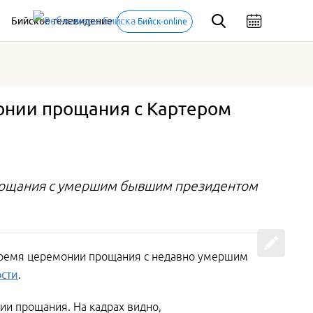
Бийское телевидение
Бийск-online
монии прощания с Картером
прощания с умершим бывшим президентом
время церемонии прощания с недавно умершим
сти
.
ии прощания. На кадрах видно,