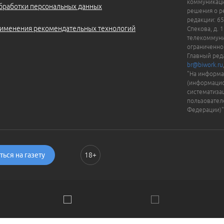
коммуникаци
бработки персональных данных
решения о ре
редакции: 65
именения рекомендательных технологий
Спекова, д. 
телекоммуни
ограниченно
Главный ред
br@biwork.ru
"На информа
(информацио
систематиза
пользовател
Федерации)"
ься на газету
18+