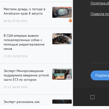
Политика о
Местами дождь: о погоде в
Алтайском крае 8 августа
Правила пр
06:05, 07.08.2026
В США впервые вывели
гипоаллергенных собак с
помощью редактирования
генов
23:05, 06.08.2026
Эксперт Минпросвещения
поддержала введение устной
Подписат
части ЕГЭ по истории
22:12, 06.08.2026
Эксперт рассказала, как
распознать дипфейк и не