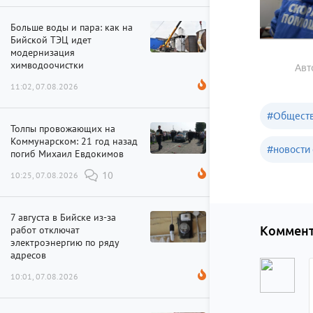
Больше воды и пара: как на
Бийской ТЭЦ идет
модернизация
химводоочистки
Авт
11:02, 07.08.2026
#
Обществ
Толпы провожающих на
Коммунарском: 21 год назад
#
новости 
погиб Михаил Евдокимов
10:25, 07.08.2026
10
7 августа в Бийске из-за
работ отключат
Коммент
электроэнергию по ряду
адресов
10:01, 07.08.2026