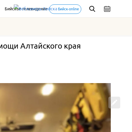
Бийское телевидение
Бийск-online
мощи Алтайского края