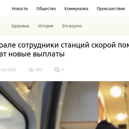
Новости
Общество
Коммуналка
Происшествия
Здоровье
История
Это вкусно
рале сотрудники станций скорой по
ат новые выплаты
2.01.2025
293
0