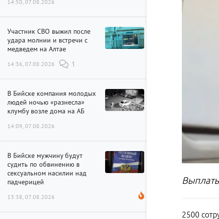
14:50, 07.08.2026
Участник СВО выжил после
удара молнии и встречи с
медведем на Алтае
14:36, 07.08.2026
1
В Бийске компания молодых
людей ночью «разнесла»
клумбу возле дома на АБ
14:09, 07.08.2026
В Бийске мужчину будут
судить по обвинению в
сексуальном насилии над
Выплаты
падчерицей
13:38, 07.08.2026
2500 сотр