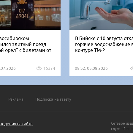
восибирском
В Бийске с 10 августа от
вился элитный поезд
горячее водоснабжение 
ой орел" с билетами от
контуре ТМ-2
1.07.2026
15374
08:52, 05.08.2026
Реклама
Подписка на газету
ведения на сайте
Сетевое изд
службой по 