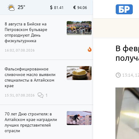
25°
81.41
94.06
8 августа в Бийске на
Петровском бульваре
отпразднуют День
физкультурника
В фев
16:02, 07.08.2026
получ
Фальсифицированное
сливочное масло выявили
13:14, 1
специалисты в Алтайском
крае
15:31, 07.08.2026
1
70 лет Дню строителя: в
Алтайском крае наградили
лучших представителей
отрасли