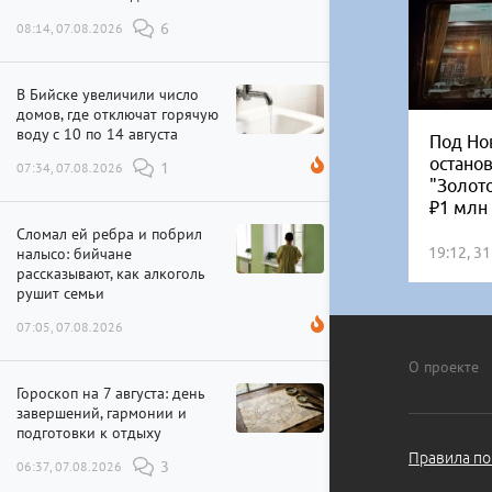
08:14, 07.08.2026
6
В Бийске увеличили число
домов, где отключат горячую
воду с 10 по 14 августа
Под Но
остано
07:34, 07.08.2026
1
"Золот
₽1 млн
Сломал ей ребра и побрил
налысо: бийчане
19:12, 3
рассказывают, как алкоголь
рушит семьи
07:05, 07.08.2026
О проекте
Гороскоп на 7 августа: день
завершений, гармонии и
подготовки к отдыху
Правила по
06:37, 07.08.2026
3