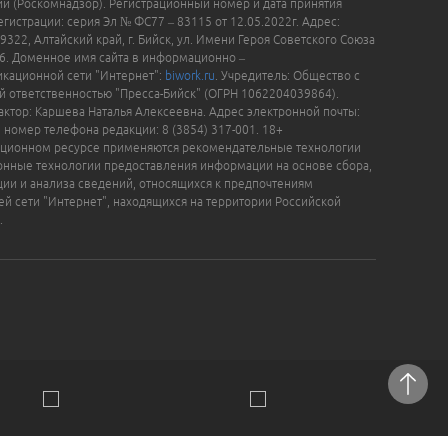
й (Роскомнадзор). Регистрационный номер и дата принятия
гистрации: серия Эл № ФС77 – 83115 от 12.05.2022г. Адрес:
9322, Алтайский край, г. Бийск, ул. Имени Героя Советского Союза
16. Доменное имя сайта в информационно –
кационной сети "Интернет":
biwork.ru
. Учредитель: Общество с
й ответственностью "Пресса-Бийск" (ОГРН 1062204039864).
актор: Каршева Наталья Алексеевна. Адрес электронной почты:
, номер телефона редакции: 8 (3854) 317-001. 18+
ционном ресурсе применяются рекомендательные технологии
нные технологии предоставления информации на основе сбора,
ции и анализа сведений, относящихся к предпочтениям
ей сети "Интернет", находящихся на территории Российской
.