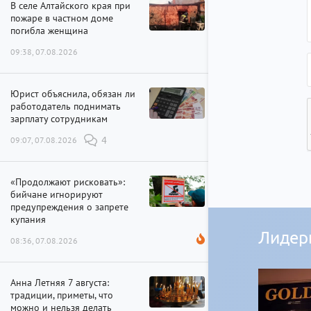
В селе Алтайского края при
пожаре в частном доме
погибла женщина
09:38, 07.08.2026
Юрист объяснила, обязан ли
работодатель поднимать
зарплату сотрудникам
09:07, 07.08.2026
4
«Продолжают рисковать»:
бийчане игнорируют
предупреждения о запрете
купания
Лидер
08:36, 07.08.2026
Анна Летняя 7 августа:
традиции, приметы, что
можно и нельзя делать