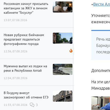
Россиянам начнут присылать
«
Вести Ал
квитанции за ЖКУ в личном
кабинете "Госуслуг"
Уточняетс
13:07, 07.08.2026
ежемесячн
Новая рубрика: бийчанам
Речь и
предлагают поделиться
фотографиями города
Барнаул
12:36, 07.08.2026
послед
Мужчина выпал из лодки на
реке в Республике Алтай
Дополните
12:04, 07.08.2026
На эти це
Минздраве
В Госдуму внесут
законопроект об отмене ЕГЭ
11:33, 07.08.2026
3