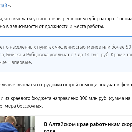
тай
».
я, что выплаты установлены решением губернатора. Специали
о в зависимости от должности и места работы.
дет о населенных пунктах численностью менее или более 5
а, Бийска и Рубцовска увеличат с 7 до 14 тыс. руб. Кроме т
ние – впервые.
льные выплаты сотрудники скорой помощи получат в февра
ли из краевого бюджета направлено 300 млн руб. (сумма на 
, мера бессрочная.
В Алтайском крае работникам ско
года