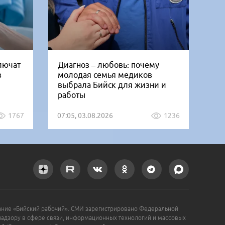
ключат
Диагноз – любовь: почему
Би
в
молодая семья медиков
от
выбрала Бийск для жизни и
дн
работы
1767
07:05, 03.08.2026
1236
12:
ание «Бийский рабочий». СМИ зарегистрировано Федеральной
надзору в сфере связи, информационных технологий и массовых