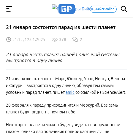
Бийск-online
21 января состоится парад из шести планет
21:12, 12.01.2025
378
2
21 января шесть планет нашей Солнечной системы
выстроятся в одну линию
21 января шесть планет – Марс, Юпитер, Уран, Нептун, Венера
и Сатурн – выстроятся в одну линию, образуя тем самым
условный парад планет, пишет
amic
со ссылкой на ScienceAlert.
28 февраля к параду присоединится и Меркурий. Все семь
планет будут видны на ночном небе.
Некоторые планеты можно будет увидеть невооруженным
глазом, однако для получения полной картины лучше