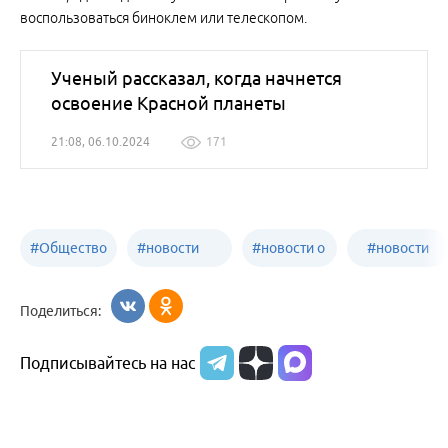
воспользоваться биноклем или телескопом.
Ученый рассказал, когда начнется
освоение Красной планеты
21:08, 06.10.2024
171
#
Общество
#
новости
#
новости о
#
новости
Бийск
образования
жизни
об армии
Поделиться:
Бийска и
Подписывайтесь на нас
Алтайского
края