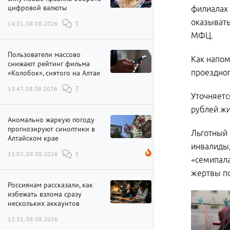
цифровой валюты
филиалах 
оказывать
14:31, 08.08.2026
1
МФЦ.
Пользователи массово
Как напом
снижают рейтинг фильма
проездног
«Колобок», снятого на Алтае
13:47, 08.08.2026
7
Уточняетс
рублей жи
Аномально жаркую погоду
прогнозируют синоптики в
Льготный 
Алтайском крае
инвалиды,
13:03, 08.08.2026
1
«семипала
жертвы по
Россиянам рассказали, как
избежать взлома сразу
нескольких аккаунтов
12:31, 08.08.2026