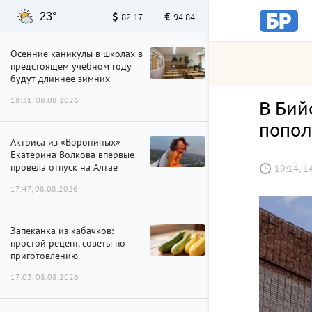
23°
82.17
94.84
Осенние каникулы в школах в
предстоящем учебном году
будут длиннее зимних
18:31, 08.08.2026
В Бий
попол
Актриса из «Ворониных»
Екатерина Волкова впервые
провела отпуск на Алтае
19:14, 1
17:47, 08.08.2026
Запеканка из кабачков:
простой рецепт, советы по
приготовлению
17:03, 08.08.2026