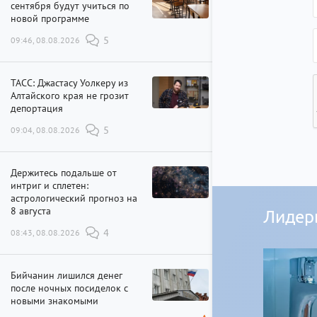
сентября будут учиться по
новой программе
09:46, 08.08.2026
5
ТАСС: Джастасу Уолкеру из
Алтайского края не грозит
депортация
09:04, 08.08.2026
5
Держитесь подальше от
интриг и сплетен:
астрологический прогноз на
8 августа
Лидер
08:43, 08.08.2026
4
Бийчанин лишился денег
после ночных посиделок с
новыми знакомыми