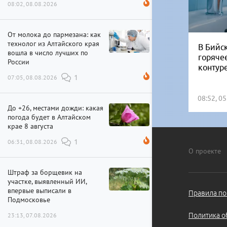
08:02, 08.08.2026
От молока до пармезана: как
технолог из Алтайского края
В Бийск
вошла в число лучших по
горяче
России
контур
07:05, 08.08.2026
1
08:52, 0
До +26, местами дожди: какая
погода будет в Алтайском
крае 8 августа
06:31, 08.08.2026
1
О проекте
Штраф за борщевик на
участке, выявленный ИИ,
впервые выписали в
Правила по
Подмосковье
Политика о
23:13, 07.08.2026