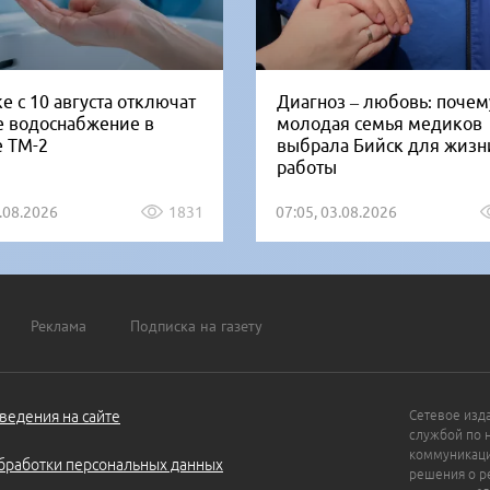
е с 10 августа отключат
Диагноз – любовь: почем
е водоснабжение в
молодая семья медиков
е ТМ-2
выбрала Бийск для жизн
работы
5.08.2026
1831
07:05, 03.08.2026
Реклама
Подписка на газету
ведения на сайте
Сетевое изд
службой по 
коммуникаци
бработки персональных данных
решения о ре