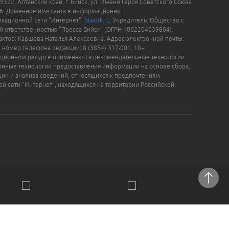
9322, Алтайский край, г. Бийск, ул. Имени Героя Советского Союза
16. Доменное имя сайта в информационно –
кационной сети "Интернет":
biwork.ru
. Учредитель: Общество с
й ответственностью "Пресса-Бийск" (ОГРН 1062204039864).
актор: Каршева Наталья Алексеевна. Адрес электронной почты:
, номер телефона редакции: 8 (3854) 317-001. 18+
ционном ресурсе применяются рекомендательные технологии
нные технологии предоставления информации на основе сбора,
ции и анализа сведений, относящихся к предпочтениям
ей сети "Интернет", находящихся на территории Российской
.
отки персональных данных