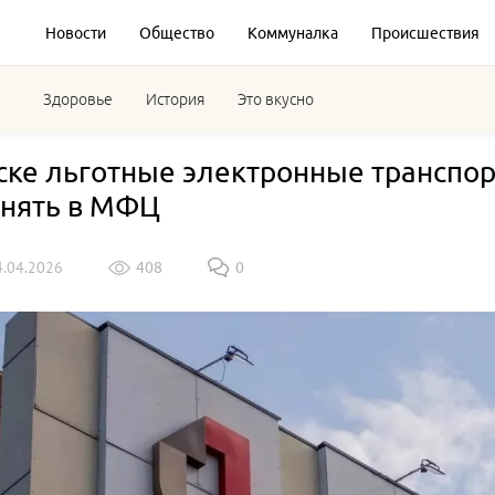
Новости
Общество
Коммуналка
Происшествия
Здоровье
История
Это вкусно
ске льготные электронные транспо
нять в МФЦ
4.04.2026
408
0