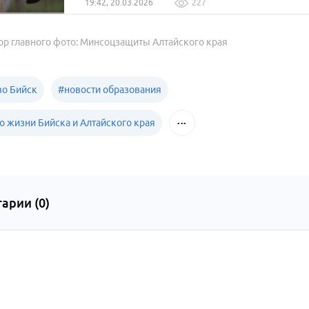
19:42, 20.03.2026
227
ор главного фото: Минсоцзащиты Алтайского края
о Бийск
#
новости образования
о жизни Бийска и Алтайского края
арии (
0
)