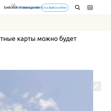
Бийское телевидение
Бийск-online
ртные карты можно будет