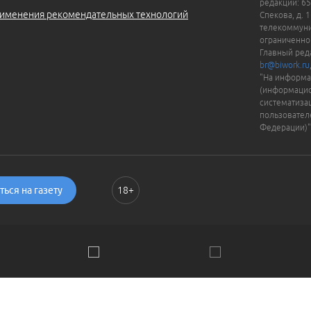
редакции: 65
именения рекомендательных технологий
Спекова, д. 
телекоммуни
ограниченно
Главный ред
br@biwork.ru
"На информа
(информацио
систематиза
пользовател
Федерации)"
ься на газету
18+
ии. Пользуясь сайтом, вы соглашаетесь с
Политикой обраб