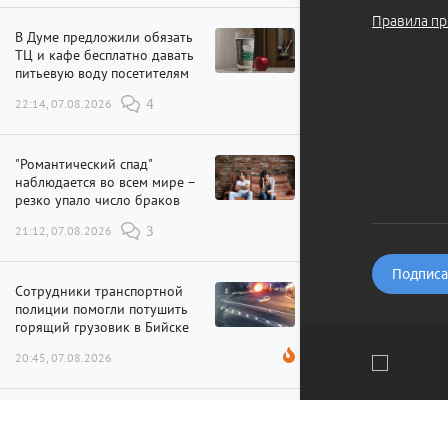
Правила пр
В Думе предложили обязать
ТЦ и кафе бесплатно давать
питьевую воду посетителям
22:14, 07.08.2026
4
"Романтический спад"
наблюдается во всем мире –
резко упало число браков
21:12, 07.08.2026
3
Подписат
Сотрудники транспортной
полиции помогли потушить
горящий грузовик в Бийске
20:45, 07.08.2026
Стало известно, во сколько
Мы используем файлы cookie и рекомендательные технолог
обошелся Западу проект