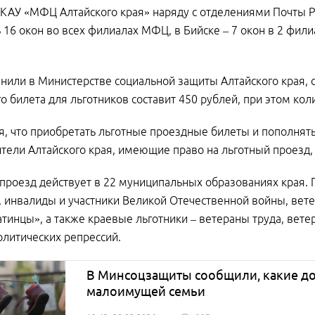
КАУ «МФЦ Алтайского края» наряду с отделениями Почты Рос
 16 окон во всех филиалах МФЦ, в Бийске – 7 окон в 2 фили
нили в Министерстве социальной защиты Алтайского края, с
о билета для льготников составит 450 рублей, при этом ко
я, что приобретать льготные проездные билеты и пополнят
тели Алтайского края, имеющие право на льготный проезд, н
проезд действует в 22 муниципальных образованиях края. 
 инвалиды и участники Великой Отечественной войны, вет
тинцы», а также краевые льготники – ветераны труда, ветер
литических репрессий.
В Минсоцзащиты сообщили, какие д
малоимущей семьи