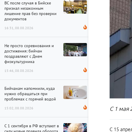
ВС после случая в Бийске
признал незаконным
лишение прав без проверки
документов
16:31, 08.08.2026
Не просто соревнования и
достижения: бийчан
поздравляют с Днем
физкультурника
15:46, 08.08.2026
Бийчанам напомнили, куда
нужно обращаться при
проблемах с горячей водой
С 1 мая
15:02, 08.08.2026
С 1 сентября в РФ вступают в
С 15 апре
силу новые правила оборота