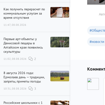
Как получить перерасчет по
коммунальным услугам за
Авт
время отсутствия
11:47, 08.08.2026
#
Обществ
Первые арт-объекты: у
#
новости 
Денисовой пещеры в
Алтайском крае появились
скульптуры
11:02, 08.08.2026
2
Коммент
8 августа 2026 года:
Ермолаев день — традиции,
запреты, приметы погоды
10:31, 08.08.2026
3
Российские школьники с 1