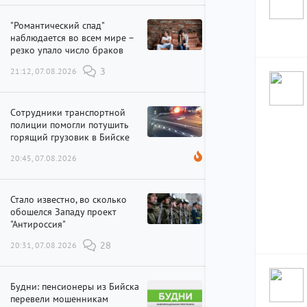
"Романтический спад"
наблюдается во всем мире –
резко упало число браков
21:12, 07.08.2026
3
Сотрудники транспортной
полиции помогли потушить
горящий грузовик в Бийске
20:45, 07.08.2026
Стало известно, во сколько
обошелся Западу проект
"Антироссия"
20:31, 07.08.2026
28
Будни: пенсионеры из Бийска
перевели мошенникам