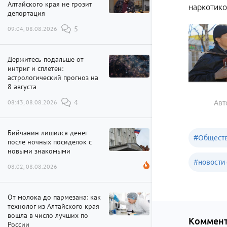
Алтайского края не грозит
наркотико
депортация
09:04, 08.08.2026
5
Держитесь подальше от
интриг и сплетен:
астрологический прогноз на
8 августа
08:43, 08.08.2026
4
Авт
Бийчанин лишился денег
#
Обществ
после ночных посиделок с
новыми знакомыми
#
новости 
08:02, 08.08.2026
От молока до пармезана: как
технолог из Алтайского края
вошла в число лучших по
Коммент
России