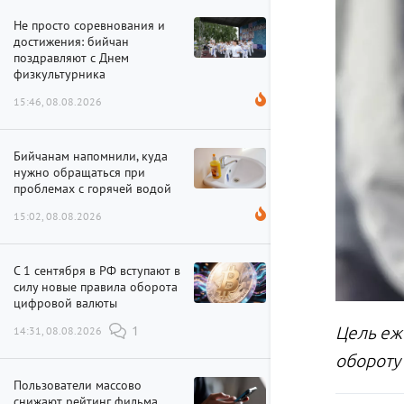
Не просто соревнования и
достижения: бийчан
поздравляют с Днем
физкультурника
15:46, 08.08.2026
Бийчанам напомнили, куда
нужно обращаться при
проблемах с горячей водой
15:02, 08.08.2026
С 1 сентября в РФ вступают в
силу новые правила оборота
цифровой валюты
Цель еж
14:31, 08.08.2026
1
обороту
Пользователи массово
снижают рейтинг фильма