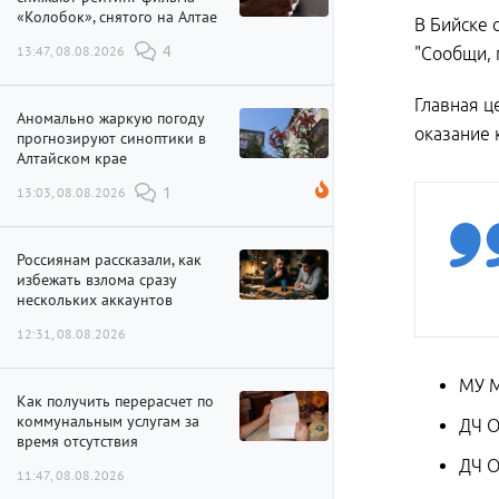
«Колобок», снятого на Алтае
В Бийске 
13:47, 08.08.2026
4
"Сообщи, 
Главная ц
Аномально жаркую погоду
оказание 
прогнозируют синоптики в
Алтайском крае
13:03, 08.08.2026
1
Россиянам рассказали, как
избежать взлома сразу
нескольких аккаунтов
12:31, 08.08.2026
МУ М
Как получить перерасчет по
коммунальным услугам за
ДЧ О
время отсутствия
ДЧ О
11:47, 08.08.2026