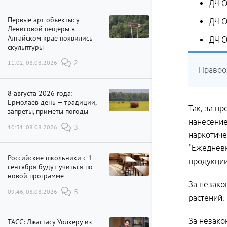
ДЧ О
Первые арт-объекты: у
ДЧ О
Денисовой пещеры в
Алтайском крае появились
ДЧ О
скульптуры
11:02, 08.08.2026
2
Правоо
8 августа 2026 года:
Ермолаев день — традиции,
Так, за п
запреты, приметы погоды
нанесение
10:31, 08.08.2026
3
наркотиче
"Ежедневн
Российские школьники с 1
продукции
сентября будут учиться по
новой программе
За незако
09:46, 08.08.2026
5
растений,
За незако
ТАСС: Джастасу Уолкеру из