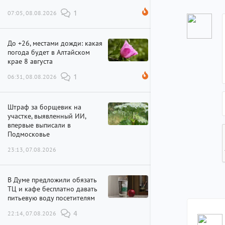
07:05, 08.08.2026
1
До +26, местами дожди: какая
погода будет в Алтайском
крае 8 августа
06:31, 08.08.2026
1
Штраф за борщевик на
участке, выявленный ИИ,
впервые выписали в
Подмосковье
23:13, 07.08.2026
В Думе предложили обязать
ТЦ и кафе бесплатно давать
питьевую воду посетителям
22:14, 07.08.2026
4