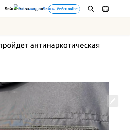
Бийское телевидение
Бийск-online
 пройдет антинаркотическая