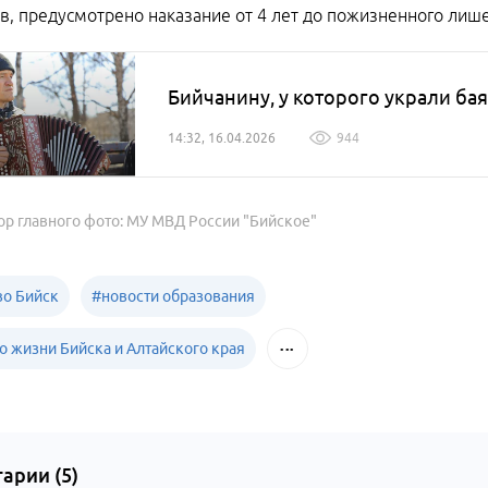
в, предусмотрено наказание от 4 лет до пожизненного лишен
Бийчанину, у которого украли б
14:32, 16.04.2026
944
ор главного фото: МУ МВД России "Бийское"
о Бийск
#
новости образования
о жизни Бийска и Алтайского края
арии (
5
)