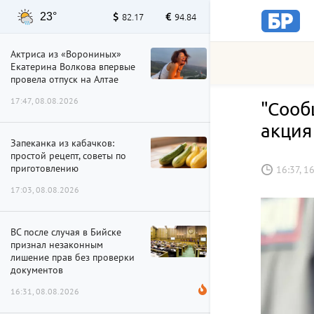
23°
82.17
94.84
Актриса из «Ворониных»
Екатерина Волкова впервые
провела отпуск на Алтае
17:47, 08.08.2026
"Сооб
акция
Запеканка из кабачков:
простой рецепт, советы по
приготовлению
16:37, 1
17:03, 08.08.2026
ВС после случая в Бийске
признал незаконным
лишение прав без проверки
документов
16:31, 08.08.2026