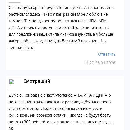
Сынок, ну ка брысь труды Ленина учить. А то понимаешь
расписался здесь. Пиво я как раз светлое люблю а не
темное. Темное укроплм воняет, как и вся ИПА. АПА,
ДИПА и прочая дорогущая хрень. Это не пиво а понты
для предпринимашек типа Антикоммуниста. а я больше
лагер люблю, какую нибудь Балтику 3 по акции. Или
чешский гусь.
Ответить
14:27, 28.04.2026
Смотрящий
Думаю, Конрад не знает, что такое АПА, ИПА и ДИПА. У
него всё пиво разделяется на разливуха/бутылочное и
светлое/тёмное. Люди с подобным складом ума и
финансовыми возможностями никогда не будут брать
пиво за 300 рублей, если можно взять ослиную мочу за
50.