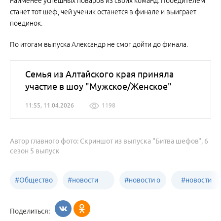
наименее успешных поваров из своих команд. Победителем
станет тот шеф, чей ученик останется в финале и выиграет
поединок.
По итогам выпуска Александр не смог дойти до финала.
Семья из Алтайского края приняла
участие в шоу "Мужское/Женское"
11:55, 11.04.2026
1198
Автор главного фото: Скриншот из выпуска "Битва шефов", 6
сезон 5 выпуск
#
Общество
#
новости
#
новости о
#
новости
Бийск
образования
жизни
об армии
Поделиться:
Бийска и