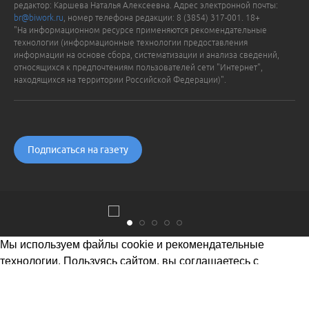
редактор: Каршева Наталья Алексеевна. Адрес электронной почты:
br@biwork.ru
, номер телефона редакции: 8 (3854) 317-001. 18+
"На информационном ресурсе применяются рекомендательные
технологии (информационные технологии предоставления
информации на основе сбора, систематизации и анализа сведений,
относящихся к предпочтениям пользователей сети "Интернет",
находящихся на территории Российской Федерации)".
Подписаться на газету
Мы используем файлы cookie и рекомендательные
технологии. Пользуясь сайтом, вы соглашаетесь с
Политикой обработки персональных данных
Понятно