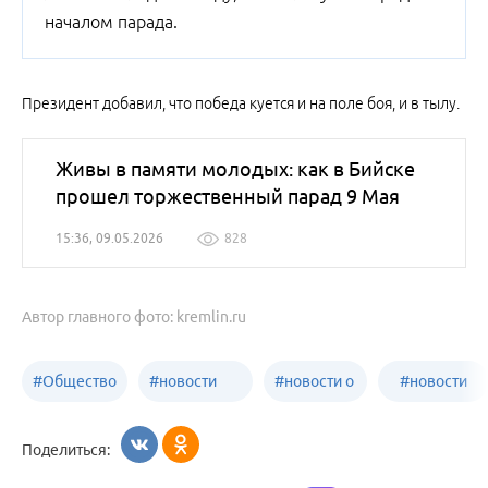
началом парада.
Президент добавил, что победа куется и на поле боя, и в тылу.
Живы в памяти молодых: как в Бийске
прошел торжественный парад 9 Мая
15:36, 09.05.2026
828
Автор главного фото: kremlin.ru
#
Общество
#
новости
#
новости о
#
новости
Бийск
образования
жизни
об армии
Поделиться:
Бийска и