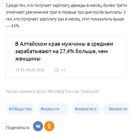
Среди тех, кто получает зарплату дважды в месяц, более трети
отмечают увеличение трат в первые три дня после выплаты. У
тех, кто получает зарплату раз в месяц, этот показатель выше
— 43%.
В Алтайском крае мужчины в среднем
зарабатывают на 27,4% больше, чем
женщины
19:33, 08.05.2026
64
Автор главного фото: МУ МВД России "Бийское"
#
Общество
#
новости
#
новости о
#
новости
Бийск
образования
жизни
об армии
Поделиться:
Бийска и