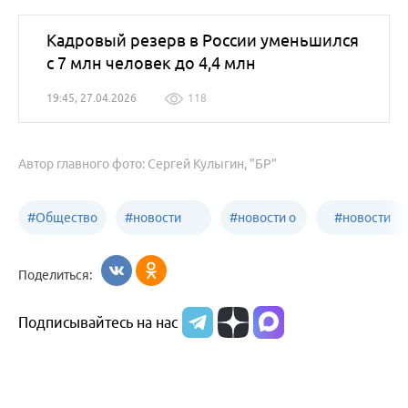
Кадровый резерв в России уменьшился
с 7 млн человек до 4,4 млн
19:45, 27.04.2026
118
Автор главного фото: Сергей Кулыгин, "БР"
#
Общество
#
новости
#
новости о
#
новости
Бийск
образования
жизни
об армии
Поделиться:
Бийска и
Подписывайтесь на нас
Алтайского
края