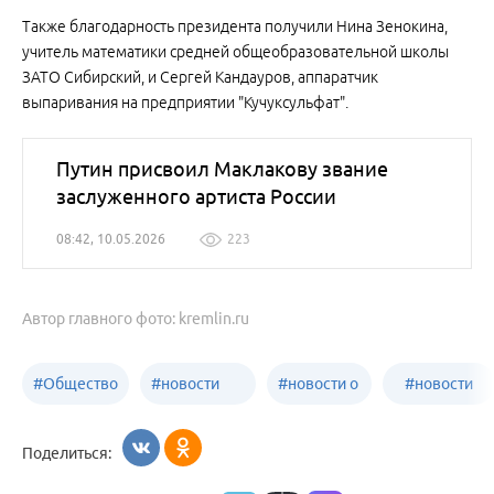
Также благодарность президента получили Нина Зенокина,
учитель математики средней общеобразовательной школы
ЗАТО Сибирский, и Сергей Кандауров, аппаратчик
выпаривания на предприятии "Кучуксульфат".
Путин присвоил Маклакову звание
заслуженного артиста России
08:42, 10.05.2026
223
Автор главного фото: kremlin.ru
#
Общество
#
новости
#
новости о
#
новости
Бийск
образования
жизни
об армии
Поделиться:
Бийска и