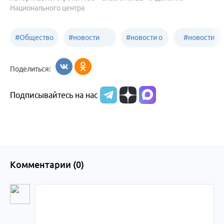
Национального центра
#
Общество
#
новости
#
новости о
#
новости
Бийск
образования
жизни
об армии
Поделиться:
Бийска и
Подписывайтесь на нас
Алтайского
края
Комментарии (
0
)