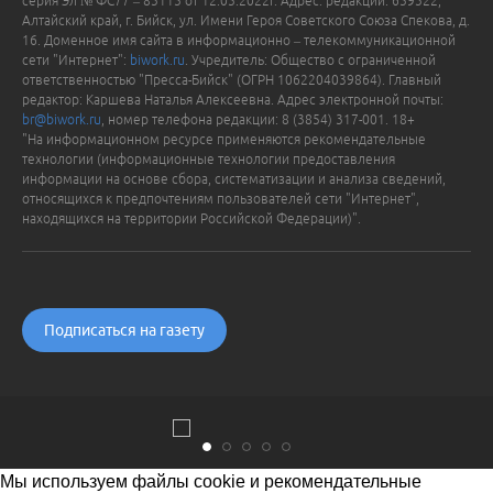
серия Эл № ФС77 – 83115 от 12.05.2022г. Адрес: редакции: 659322,
Алтайский край, г. Бийск, ул. Имени Героя Советского Союза Спекова, д.
16. Доменное имя сайта в информационно – телекоммуникационной
сети "Интернет":
biwork.ru
. Учредитель: Общество с ограниченной
ответственностью "Пресса-Бийск" (ОГРН 1062204039864). Главный
редактор: Каршева Наталья Алексеевна. Адрес электронной почты:
br@biwork.ru
, номер телефона редакции: 8 (3854) 317-001. 18+
"На информационном ресурсе применяются рекомендательные
технологии (информационные технологии предоставления
информации на основе сбора, систематизации и анализа сведений,
относящихся к предпочтениям пользователей сети "Интернет",
находящихся на территории Российской Федерации)".
Подписаться на газету
Мы используем файлы cookie и рекомендательные