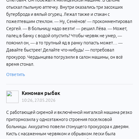
Олегович. Он побежал к милицейской машине. В салоне
отыскал пыльную аптечку. Внутри оказались три засохших
бутерброда и вялый огурец. Лежал также и стакан с
пожелтевшим стеклом. — Ну, Семёнов! — прокомментировал
Сергей. — В больницу надо везти! — решил Лёва. — Может,
палец в банку с водой опустить? Чтобы червяк не умер, —
пояснил он, — а то трупный яд в ранку попасть может… —
Давайте быстрее! Делайте что-нибудь! — потребовал
прокурор. Чердынцева погрузили в салон машины, он всё
время стонал.
Ответить
Киноман рыбак
10:26, 27.05.2026
С работающей сиреной и включённой мигалкой машина резко
притормозила у одноэтажного строения поселковой
больницы. Аккуратно повели стонущего прокурора к дверям.
Кисть с насаженным червяком и обрывком лески была