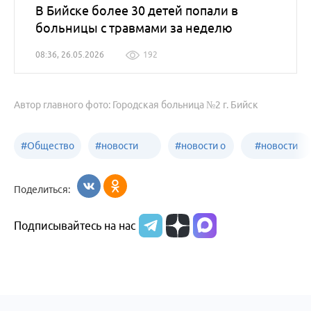
В Бийске более 30 детей попали в
больницы с травмами за неделю
08:36, 26.05.2026
192
Автор главного фото: Городская больница №2 г. Бийск
#
Общество
#
новости
#
новости о
#
новости
Бийск
образования
жизни
об армии
Поделиться:
Бийска и
Подписывайтесь на нас
Алтайского
края