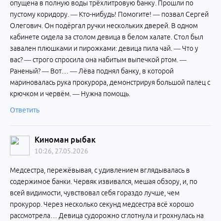
опущена в полную воды трёхлитровую банку. Прошли по
пустому коридору. — Кто-нибудь! Помогите! — позвал Сергей
Олегович. Он подёргал ручки нескольких дверей. В одном
кабинете сидела за столом девица в белом халате. Стол был
завален плюшками и пирожками: девица пила чай. — Что у
вас? — строго спросила она набитым выпечкой ртом. —
Раненый? — Вот… — Лёва поднял банку, в которой
мариновалась рука прокурора, демонстрируя большой палец с
крючком и червём. — Нужна помощь.
Ответить
Киноман рыбак
10:26, 27.05.2026
Медсестра, пережёвывая, с удивлением вглядывалась в
содержимое банки. Червяк извивался, мешая обзору, и, по
всей видимости, чувствовал себя гораздо лучше, чем
прокурор. Через несколько секунд медсестра всё хорошо
рассмотрела… Девица судорожно сглотнула и грохнулась на