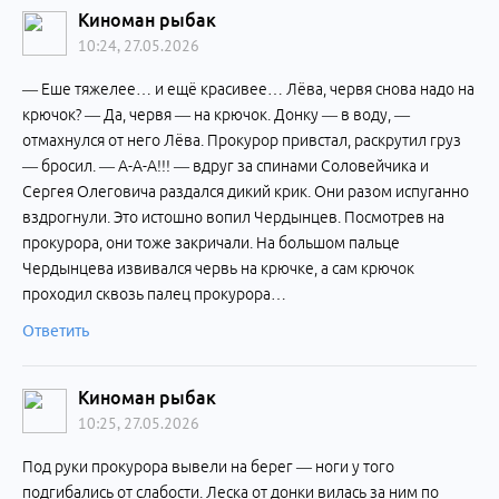
Киноман рыбак
10:24, 27.05.2026
— Еше тяжелее… и ещё красивее… Лёва, червя снова надо на
крючок? — Да, червя — на крючок. Донку — в воду, —
отмахнулся от него Лёва. Прокурор привстал, раскрутил груз
— бросил. — А-А-А!!! — вдруг за спинами Соловейчика и
Сергея Олеговича раздался дикий крик. Они разом испуганно
вздрогнули. Это истошно вопил Чердынцев. Посмотрев на
прокурора, они тоже закричали. На большом пальце
Чердынцева извивался червь на крючке, а сам крючок
проходил сквозь палец прокурора…
Ответить
Киноман рыбак
10:25, 27.05.2026
Под руки прокурора вывели на берег — ноги у того
подгибались от слабости. Леска от донки вилась за ним по