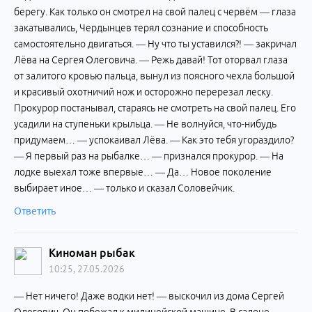
берегу. Как только он смотрел на свой палец с червём — глаза
закатывались, Чердынцев терял сознание и способность
самостоятельно двигаться. — Ну что ты уставился?! — закричал
Лёва на Сергея Олеговича. — Режь давай! Тот оторвал глаза
от залитого кровью пальца, вынул из поясного чехла большой
и красивый охотничий нож и осторожно перерезал леску.
Прокурор постанывал, стараясь не смотреть на свой палец. Его
усадили на ступеньки крыльца. — Не волнуйся, что-нибудь
придумаем… — успокаивал Лёва. — Как это тебя угораздило?
— Я первый раз на рыбалке… — признался прокурор. — На
лодке выехал тоже впервые… — Да… Новое поколение
выбирает иное… — только и сказал Соловейчик.
Ответить
Киноман рыбак
10:25, 27.05.2026
— Нет ничего! Даже водки нет! — выскочил из дома Сергей