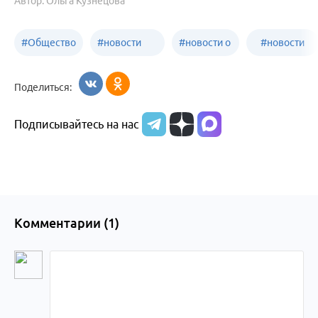
Автор: Ольга Кузнецова
#
Общество
#
новости
#
новости о
#
новости
Бийск
образования
жизни
об армии
Поделиться:
Бийска и
Подписывайтесь на нас
Алтайского
края
Комментарии (
1
)