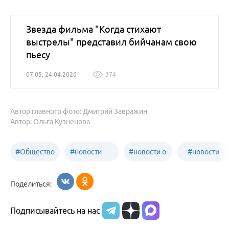
Звезда фильма "Когда стихают
выстрелы" представил бийчанам свою
пьесу
07:05, 24.04.2026
374
Автор главного фото: Дмитрий Завражин
Автор: Ольга Кузнецова
#
Общество
#
новости
#
новости о
#
новости
Бийск
образования
жизни
об армии
Поделиться:
Бийска и
Подписывайтесь на нас
Алтайского