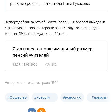
раньше срока», — отметила Нина Гукасова.
Эксперт добавила, что общеустановленный возраст выхода на
страховую пенсию по старости в 2026 году составляет для
женщин 59 лет, для мужчин — 64 года.
Стал известен максимальный размер
пенсий учителей
13:07, 18.05.2026
282
Автор главного фото: архив "БР"
#
Общество
#
новости
#
новости о
#
новости
Бийск
образования
жизни
об армии