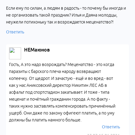
Если ему по силам, а людям в радость - то почему бы иногда и
не организовать такой праздник? Илья и Даяна молодцы,
неужели потихоньку так и возрождается меценатство?!
Ответить
НЕМаюнов
Гость, А это надо возрождать? Меценатство - это когда
паразиты с барского плеча народу возвращают
копеечку. От щедрот. И зачастую - ещё и во вред - вот
как у нас Аниксовский директор Никитин ЛЕС АБ в
асфальт под спортстадион закатывает. И тоже - типа
меценат и почётный гражданин города. А по факту -
таких нужно заставлять компенсировать причинённый
ущерб. Они даже по закону офигеют платить, а по уму
должны бы платить намного больше.
Ответить