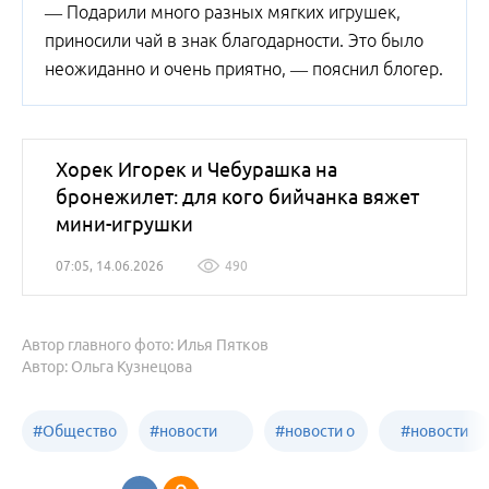
— Подарили много разных мягких игрушек,
приносили чай в знак благодарности. Это было
неожиданно и очень приятно, — пояснил блогер.
Хорек Игорек и Чебурашка на
бронежилет: для кого бийчанка вяжет
мини-игрушки
07:05, 14.06.2026
490
Автор главного фото: Илья Пятков
Автор: Ольга Кузнецова
#
Общество
#
новости
#
новости о
#
новости
Бийск
образования
жизни
об армии