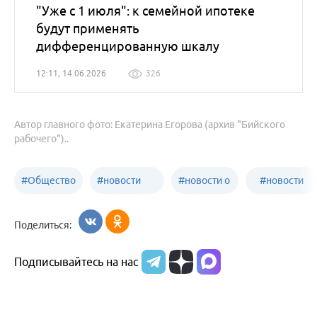
"Уже с 1 июля": к семейной ипотеке
будут применять
дифференцированную шкалу
12:11, 14.06.2026
326
Автор главного фото: Екатерина Егорова (архив "Бийского
рабочего")..
#
Общество
#
новости
#
новости о
#
новости
Бийск
образования
жизни
об армии
Поделиться:
Бийска и
Подписывайтесь на нас
Алтайского
края