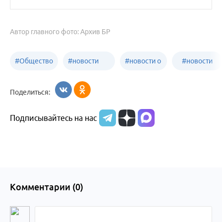
Автор главного фото: Архив БР
#
Общество
#
новости
#
новости о
#
новости
Бийск
образования
жизни
об армии
Поделиться:
Бийска и
Подписывайтесь на нас
Алтайского
края
Комментарии (
0
)