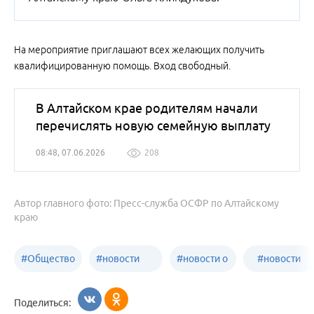
На мероприятие приглашают всех желающих получить
квалифицированную помощь. Вход свободный.
В Алтайском крае родителям начали
перечислять новую семейную выплату
08:48, 07.06.2026
208
Автор главного фото: Пресс-служба ОСФР по Алтайскому
краю
#
Общество
#
новости
#
новости о
#
новости
Бийск
образования
жизни
об армии
Поделиться:
Бийска и