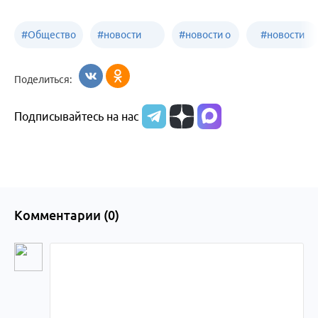
#
Общество
#
новости
#
новости о
#
новости
Бийск
образования
жизни
об армии
Поделиться:
Бийска и
Подписывайтесь на нас
Алтайского
края
Комментарии (
0
)