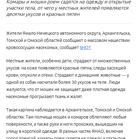
Комары и мошки роем садятся на одежду и открытые
участки тела, от чего у местных жителей появляются
десятки укусов и красных пятен
Жители Ямало-Ненецкого автономного округа, Архангельска,
Томской и Омской областей сообщают о массовом нашествии
кровососущих насекомых, сообщает
SHOT
.
Местные жители, особенно дети, страдают от множественных
укусов: на коже появляются красные пятна, следы засохшей
крови, опухоли и отеки. Страдают и домашние животные — у
одной из собак насчитали более 30 укусов на теле. Люди
жалуются, что от мошек не защищает даже плотная одежда:
насекомые прогрызают ткань и жалят.
Такая картина наблюдается в Архангельске, Томской и Омской
областях. Там полчища мошек и комаров облепляют любые
поверхности, а также руки и ноги прохожих, вышедших на
улицу в короткой одежде. В разных частях ЯНАО, включая
город Уренгой, комары роем садятся на одежду и открытые