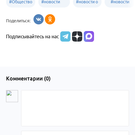
#
Общество
#
новости
#
новости о
#
новости
Бийск
образования
жизни
об армии
Поделиться:
Бийска и
Подписывайтесь на нас
Алтайского
края
Комментарии (
0
)