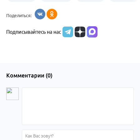
Бийск
образования
жизни
об армии
Поделиться:
Бийска и
Подписывайтесь на нас
Алтайского
края
Комментарии (
0
)