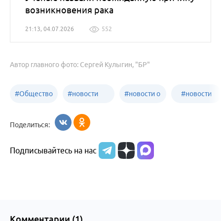
возникновения рака
21:13, 04.07.2026
552
Автор главного фото: Сергей Кулыгин, "БР"
#
Общество
#
новости
#
новости о
#
новости
Бийск
образования
жизни
об армии
Поделиться:
Бийска и
Подписывайтесь на нас
Алтайского
края
Комментарии (
1
)