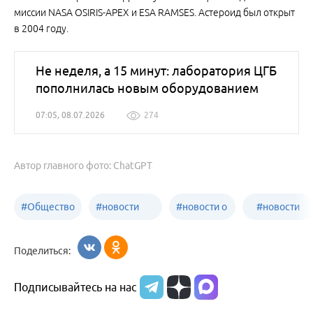
миссии NASA OSIRIS-APEX и ESA RAMSES. Астероид был открыт
в 2004 году.
Не неделя, а 15 минут: лаборатория ЦГБ
пополнилась новым оборудованием
07:05, 08.07.2026
274
Автор главного фото: ChatGPT
#
Общество
#
новости
#
новости о
#
новости
Бийск
образования
жизни
об армии
Поделиться:
Бийска и
Подписывайтесь на нас
Алтайского