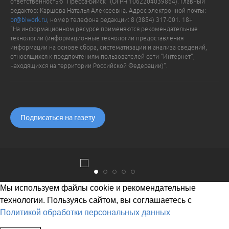
ответственностью "Пресса-Бийск" (ОГРН 1062204039864). Главный
редактор: Каршева Наталья Алексеевна. Адрес электронной почты:
br@biwork.ru
, номер телефона редакции: 8 (3854) 317-001. 18+
"На информационном ресурсе применяются рекомендательные
технологии (информационные технологии предоставления
информации на основе сбора, систематизации и анализа сведений,
относящихся к предпочтениям пользователей сети "Интернет",
находящихся на территории Российской Федерации)".
Подписаться на газету
Мы используем файлы cookie и рекомендательные
технологии. Пользуясь сайтом, вы соглашаетесь с
Политикой обработки персональных данных