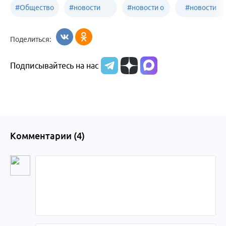
#
Общество
#
новости
#
новости о
#
новости
Бийск
образования
жизни
об армии
Поделиться:
Бийска и
Подписывайтесь на нас
Алтайского
края
Комментарии (
4
)