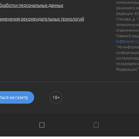
коммуникаци
бработки персональных данных
решения о ре
редакции: 65
именения рекомендательных технологий
Спекова, д. 
телекоммуни
ограниченно
Главный ред
br@biwork.ru
"На информа
(информацио
систематиза
пользовател
Федерации)"
ься на газету
18+