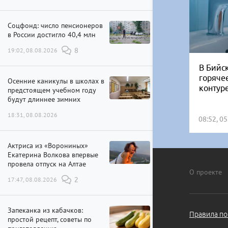
Соцфонд: число пенсионеров
в России достигло 40,4 млн
19:02, 08.08.2026
8
В Бийск
горяче
Осенние каникулы в школах в
контур
предстоящем учебном году
будут длиннее зимних
18:31, 08.08.2026
08:52, 0
Актриса из «Ворониных»
Екатерина Волкова впервые
провела отпуск на Алтае
О проекте
17:47, 08.08.2026
2
Запеканка из кабачков:
Правила по
простой рецепт, советы по