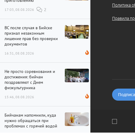
приготовлению
Политика о
17:03, 08.08.2026
2
Правила пр
ВС после случая в Бийске
признал незаконным
лишение прав без проверки
документов
16:31, 08.08.2026
Не просто соревнования и
достижения: бийчан
поздравляют с Днем
физкультурника
Подписат
15:46, 08.08.2026
Бийчанам напомнили, куда
нужно обращаться при
проблемах с горячей водой