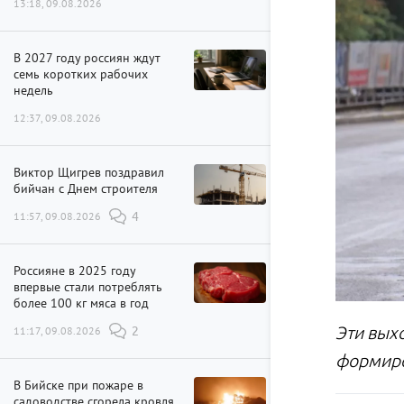
13:18, 09.08.2026
В 2027 году россиян ждут
семь коротких рабочих
недель
12:37, 09.08.2026
Виктор Щигрев поздравил
бийчан с Днем строителя
11:57, 09.08.2026
4
Россияне в 2025 году
впервые стали потреблять
более 100 кг мяса в год
Эти вых
11:17, 09.08.2026
2
формиро
В Бийске при пожаре в
садоводстве сгорела кровля