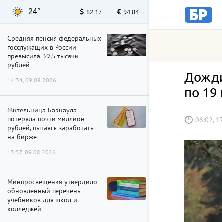
24°
82.17
94.84
Средняя пенсия федеральных
госслужащих в России
превысила 39,5 тысячи
рублей
Дожди
14:34, 09.08.2026
по 19
Жительница Барнаула
потеряла почти миллион
06:02, 1
рублей, пытаясь заработать
на бирже
13:57, 09.08.2026
Минпросвещения утвердило
обновленный перечень
учебников для школ и
колледжей