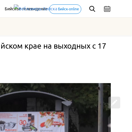
Бийское телевидение
Бийск-online
айском крае на выходных с 17