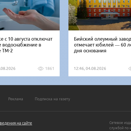
е с 10 августа отключат
Бийский олеумный заво
е водоснабжение в
отмечает юбилей — 60 ле
е ТМ-2
дня основания
5.08.2026
1861
12:46, 04.08.2026
Реклама
Подписка на газету
ведения на сайте
Сетевое изд
службой по 