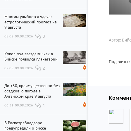
Многим улыбнется удача:
астрологический прогноз на
9 августа
08:02, 09.08.2026
3
Автор: Бий
Купол под звёздами: как в
Бийске появился планетарий
Поделиться
07:05, 09.08.2026
2
До +30, преимущественно без
осадков: о погоде в
Алтайском крае 9 августа
Коммент
06:31, 09.08.2026
1
В Роспотребнадзоре
предупредили о риске