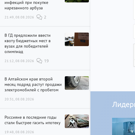
инфекций при покупке
нарезанного арбуза
21:49, 08.08.2026
2
В ГД предложили ввести
квоту бюджетных мест в
вузах для победителей
олимпиад
21:12, 08.08.2026
19
В Алтайском крае второй
месяц подряд растут продажи
электромобилей с пробегом
20:31, 08.08.2026
Лидер
Россияне в последние годы
стали быстрее гасить ипотеку
19:48, 08.08.2026