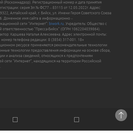
й (Роскомнадзор). Регистрационный номер и дата принятия
гистрации: серия Эл № ФС77 – 83115 от 12.05.2022г. Адрес:
9322, Алтайский край, г. Бийск, ул. Имени Героя Советского Союза
16. Доменное имя сайта в информационно –
кационной сети "Интернет":
biwork.ru
. Учредитель: Общество с
й ответственностью "Пресса-Бийск" (ОГРН 1062204039864).
актор: Каршева Наталья Алексеевна. Адрес электронной почты:
, номер телефона редакции: 8 (3854) 317-001. 18+
ционном ресурсе применяются рекомендательные технологии
нные технологии предоставления информации на основе сбора,
ции и анализа сведений, относящихся к предпочтениям
ей сети "Интернет", находящихся на территории Российской
.