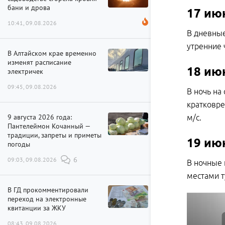
бани и дрова
17 ию
10:41, 09.08.2026
В дневные
утренние 
В Алтайском крае временно
изменят расписание
18 ию
электричек
09:45, 09.08.2026
В ночь на
кратковре
9 августа 2026 года:
м/с.
Пантелеймон Кочанный —
традиции, запреты и приметы
19 ию
погоды
09:03, 09.08.2026
6
В ночные 
местами т
В ГД прокомментировали
переход на электронные
квитанции за ЖКУ
08:43, 09.08.2026