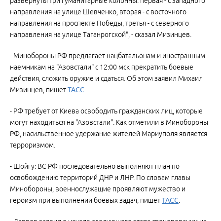
развернуты три гуманитарные колонны: первая - с западного
направления на улице Шевченко, вторая - с восточного
направления на проспекте Победы, третья - с северного
направления на улице Таганрогской", - сказал Мизинцев.
- Минобороны РФ предлагает нацбатальонам и иностранным
наемникам на "Азовстали" с 12:00 мск прекратить боевые
действия, сложить оружие и сдаться. Об этом заявил Михаил
Мизинцев, пишет
ТАСС
.
- РФ требует от Киева освободить гражданских лиц, которые
могут находиться на "Азовстали". Как отметили в Минобороны
РФ, насильственное удержание жителей Мариуполя является
терроризмом.
- Шойгу: ВС РФ последовательно выполняют план по
освобождению территорий ДНР и ЛНР. По словам главы
Минобороны, военнослужащие проявляют мужество и
героизм при выполнении боевых задач, пишет
ТАСС
.