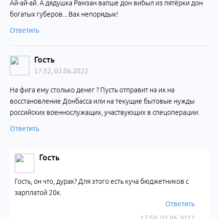
Ай-ай-ай. А дядушка Рамзан вапше дон вибыл из пятёрки дон
богатых губеров... Вах непорядык!
Ответить
Гость
17:32, 02.06.2022
На фига ему столько денег ? Пусть отправит на их на
восстановление Донбасса или на текущие бытовые нужды
российских военнослужащих, участвующих в спецоперации.
Ответить
Гость
Гость, он что, дурак? Для этого есть куча бюджетников с
зарплатой 20к.
Ответить
17:50, 02.06.2022