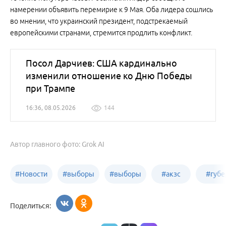
намерении объявить перемирие к 9 Мая. Оба лидера сошлись
во мнении, что украинский президент, подстрекаемый
европейскими странами, стремится продлить конфликт.
Посол Дарчиев: США кардинально
изменили отношение ко Дню Победы
при Трампе
16:36, 08.05.2026
144
Автор главного фото: Grok AI
#
Новости
#
выборы
#
выборы
#
акзс
#
губе
политики
в Бийске
в России
Поделиться: