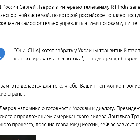
 России Сергей Лавров в интервью телеканалу RT India зая
ранспортной системой, по которой российское топливо посту
 желании самостоятельно управлять этими потоками, пише
"Они [США] хотят забрать у Украины транзитный газоп
контролировать и эти потоки", — подчеркнул Лавров.
овам, это делается для того, чтобы Вашингтон мог контролир
ие страны.
Лавров напомнил о готовности Москвы к диалогу. Президен
асился с предложением американского лидера Дональда Тр
ного процесса, пояснил глава МИД России, сейчас зависит 