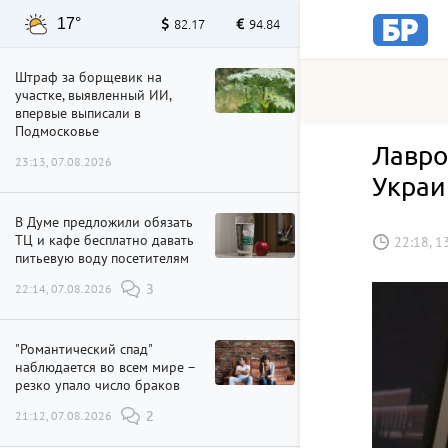
17°
82.17
94.84
Штраф за борщевик на
участке, выявленный ИИ,
впервые выписали в
Подмосковье
Лавро
23:13, 07.08.2026
Украи
В Думе предложили обязать
ТЦ и кафе бесплатно давать
22:18, 1
питьевую воду посетителям
22:14, 07.08.2026
3
"Романтический спад"
наблюдается во всем мире –
резко упало число браков
21:12, 07.08.2026
2