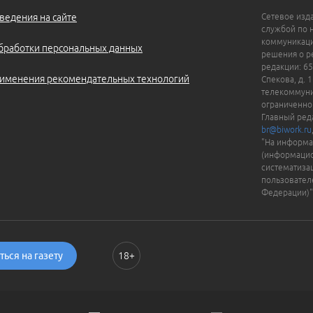
ведения на сайте
Сетевое изд
службой по 
коммуникаци
бработки персональных данных
решения о ре
редакции: 65
именения рекомендательных технологий
Спекова, д. 
телекоммуни
ограниченно
Главный ред
br@biwork.ru
"На информа
(информацио
систематиза
пользовател
Федерации)"
ься на газету
18+