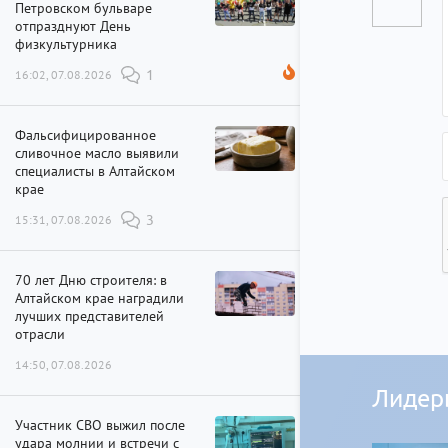
Петровском бульваре
отпразднуют День
физкультурника
16:02, 07.08.2026
1
Фальсифицированное
сливочное масло выявили
специалисты в Алтайском
крае
15:31, 07.08.2026
3
70 лет Дню строителя: в
Алтайском крае наградили
лучших представителей
отрасли
14:50, 07.08.2026
Лидер
Участник СВО выжил после
удара молнии и встречи с