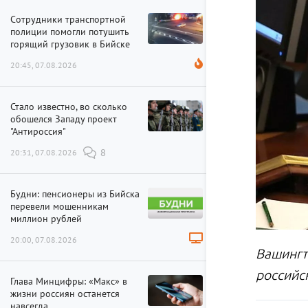
Сотрудники транспортной
полиции помогли потушить
горящий грузовик в Бийске
20:45, 07.08.2026
Стало известно, во сколько
обошелся Западу проект
"Антироссия"
20:31, 07.08.2026
8
Будни: пенсионеры из Бийска
перевели мошенникам
миллион рублей
20:00, 07.08.2026
Вашингт
российс
Глава Минцифры: «Макс» в
жизни россиян останется
навсегда