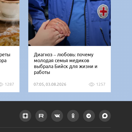
креты
Диагноз – любовь: почему
Би
ора
молодая семья медиков
от
выбрала Бийск для жизни и
дн
работы
1287
07:05, 03.08.2026
1257
12: