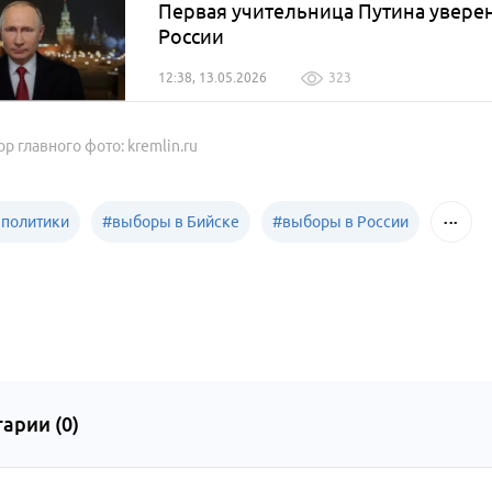
Первая учительница Путина уверен
России
12:38, 13.05.2026
323
ор главного фото: kremlin.ru
 политики
#
выборы в Бийске
#
выборы в России
арии (
0
)