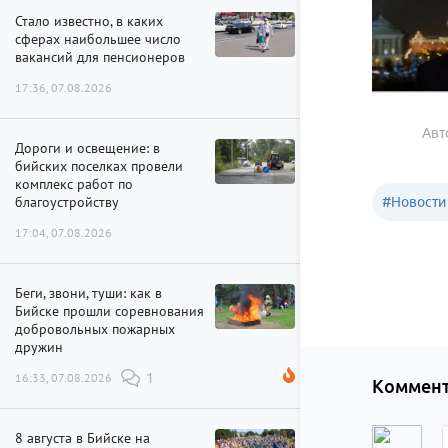
Стало известно, в каких
сферах наибольшее число
вакансий для пенсионеров
17:36, 07.08.2026
Авт
Дороги и освещение: в
бийских поселках провели
комплекс работ по
благоустройству
#
Новости
17:04, 07.08.2026
Беги, звони, туши: как в
Бийске прошли соревнования
добровольных пожарных
дружин
16:33, 07.08.2026
1
Коммент
8 августа в Бийске на