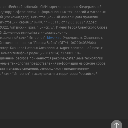
ание «Бийский рабочий». СМИ зарегистрировано Федеральной
надзору в сфере связи, информационных технологий и массовых
й (Роскомнадзор). Регистрационный номер и дата принятия
гистрации: серия Эл № ФС77 – 83115 от 12.05.2022г. Адрес:
9322, Алтайский край, г. Бийск, ул. Имени Героя Советского Союза
16. Доменное имя сайта в информационно –
кационной сети "Интернет":
biwork.ru
. Учредитель: Общество с
й ответственностью "Пресса-Бийск" (ОГРН 1062204039864).
актор: Каршева Наталья Алексеевна. Адрес электронной почты:
, номер телефона редакции: 8 (3854) 317-001. 18+
ционном ресурсе применяются рекомендательные технологии
нные технологии предоставления информации на основе сбора,
ции и анализа сведений, относящихся к предпочтениям
ей сети "Интернет", находящихся на территории Российской
.