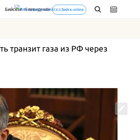
Бийское телевидение
Бийск-online
ь транзит газа из РФ через