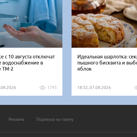
е с 10 августа отключат
Идеальная шарлотка: се
е водоснабжение в
пышного бисквита и выб
е ТМ-2
яблок
5.08.2026
1795
18:32, 07.08.2026
Реклама
Подписка на газету