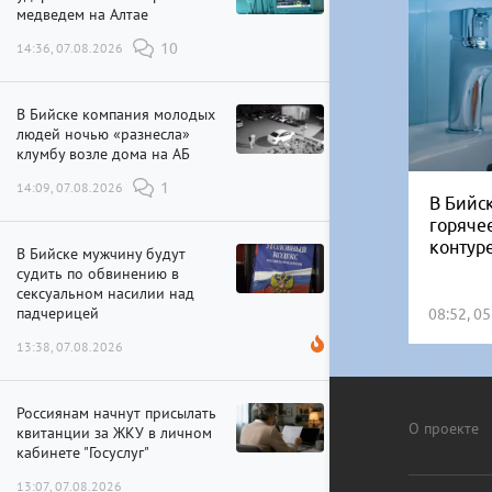
медведем на Алтае
14:36, 07.08.2026
10
В Бийске компания молодых
людей ночью «разнесла»
клумбу возле дома на АБ
14:09, 07.08.2026
1
В Бийск
горяче
контур
В Бийске мужчину будут
судить по обвинению в
сексуальном насилии над
падчерицей
08:52, 0
13:38, 07.08.2026
Россиянам начнут присылать
О проекте
квитанции за ЖКУ в личном
кабинете "Госуслуг"
13:07, 07.08.2026