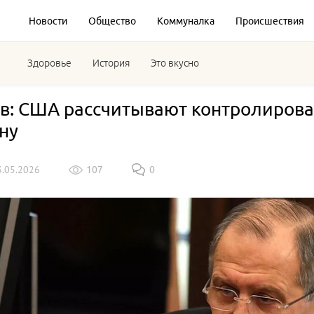
Новости
Общество
Коммуналка
Происшествия
Здоровье
История
Это вкусно
в: США рассчитывают контролироват
ну
3.05.2026
107
0