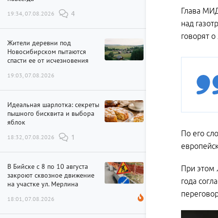
Глава МИД
19:34, 07.08.2026
4
над газот
говорят о
Жители деревни под
Новосибирском пытаются
спасти ее от исчезновения
19:03, 07.08.2026
Идеальная шарлотка: секреты
пышного бисквита и выбора
яблок
По его сл
18:32, 07.08.2026
1
европейск
В Бийске с 8 по 10 августа
При этом 
закроют сквозное движение
года согл
на участке ул. Мерлина
переговор
18:01, 07.08.2026