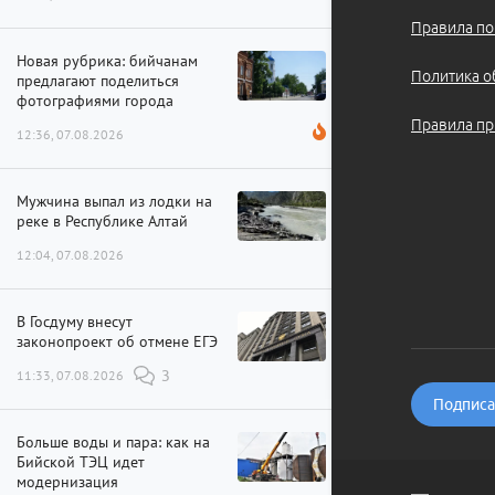
Правила по
Новая рубрика: бийчанам
Политика о
предлагают поделиться
фотографиями города
Правила пр
12:36, 07.08.2026
Мужчина выпал из лодки на
реке в Республике Алтай
12:04, 07.08.2026
В Госдуму внесут
законопроект об отмене ЕГЭ
11:33, 07.08.2026
3
Подписат
Больше воды и пара: как на
Бийской ТЭЦ идет
модернизация