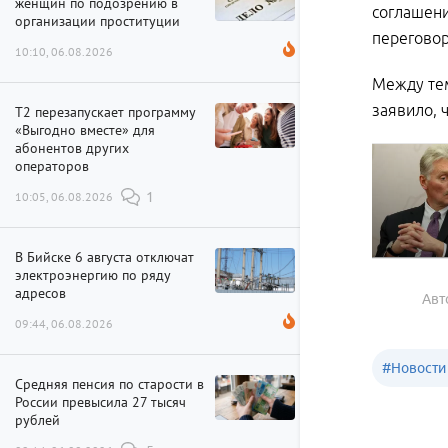
женщин по подозрению в
соглашени
организации проституции
перегово
10:10, 06.08.2026
Между те
заявило, 
Т2 перезапускает программу
«Выгодно вместе» для
абонентов других
операторов
10:05, 06.08.2026
1
В Бийске 6 августа отключат
электроэнергию по ряду
адресов
Авт
09:44, 06.08.2026
#
Новости
Средняя пенсия по старости в
России превысила 27 тысяч
рублей