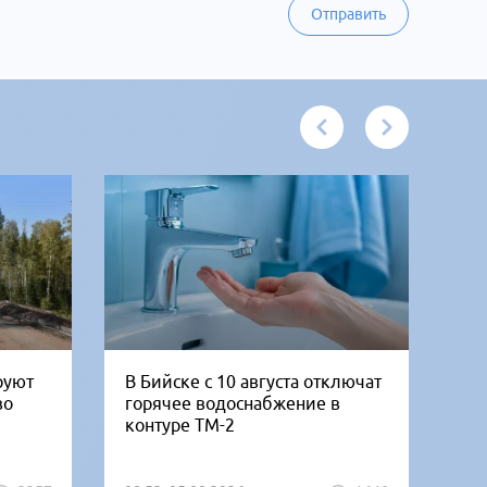
Отправить
руют
В Бийске с 10 августа отключат
«Б
во
горячее водоснабжение в
но
контуре ТМ-2
от