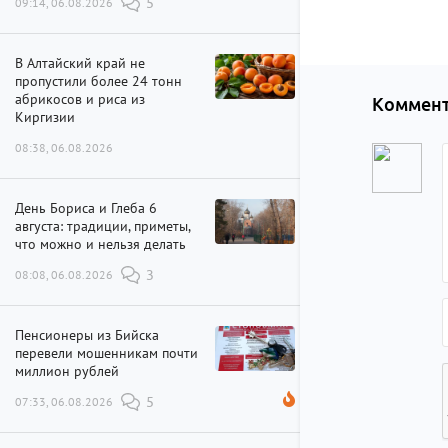
09:14, 06.08.2026
5
В Алтайский край не
пропустили более 24 тонн
абрикосов и риса из
Коммент
Киргизии
08:38, 06.08.2026
День Бориса и Глеба 6
августа: традиции, приметы,
что можно и нельзя делать
08:08, 06.08.2026
3
Пенсионеры из Бийска
перевели мошенникам почти
миллион рублей
07:33, 06.08.2026
5