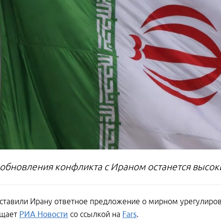
зобновления конфликта с Ираном останется высо
тавили Ирану ответное предложение о мирном урегулиров
бщает
РИА Новости
со ссылкой на
Fars
.