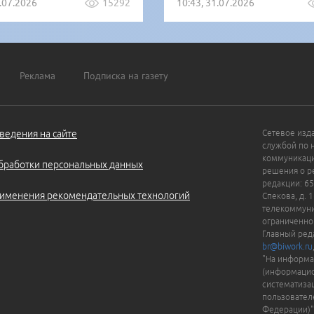
1.07.2026
15292
10:43, 31.07.2026
Реклама
Подписка на газету
ведения на сайте
Сетевое изд
службой по 
коммуникаци
бработки персональных данных
решения о ре
редакции: 65
именения рекомендательных технологий
Спекова, д. 
телекоммуни
ограниченно
Главный ред
br@biwork.ru
"На информа
(информацио
систематиза
пользовател
Федерации)"