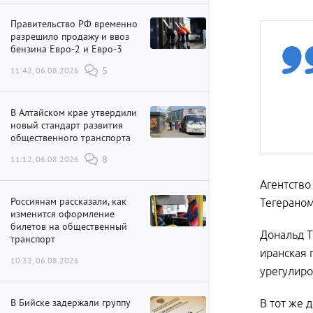
Правительство РФ временно
разрешило продажу и ввоз
бензина Евро-2 и Евро-3
11:42, 06.08.2026
5
В Алтайском крае утвердили
новый стандарт развития
общественного транспорта
11:12, 06.08.2026
8
Агентство
Россиянам рассказали, как
Тегераном
изменится оформление
билетов на общественный
Дональд Т
транспорт
иранская 
10:32, 06.08.2026
урегулиро
В Бийске задержали группу
В тот же 