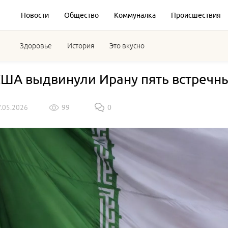
Новости
Общество
Коммуналка
Происшествия
Здоровье
История
Это вкусно
 США выдвинули Ирану пять встречн
7.05.2026
99
0