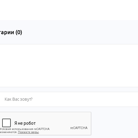
арии (
0
)