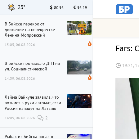
25°
80.93
93.19
В Бийске перекроют
движение на перекрестке
Ленина-Мопровский
15:05, 06.08.2026
Fars:
В Бийске произошло ДТП на
19:21, 1
ул. Социалистической
14:39, 06.08.2026
Лайма Вайкуле заявила, что
возьмет в руки автомат, если
Россия нападет на Латвию
14:09, 06.08.2026
2
Рыбак из Бийска попал в