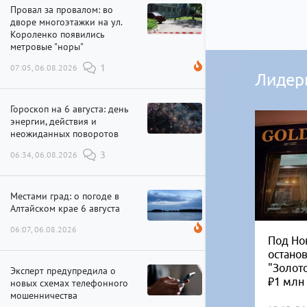
Провал за провалом: во
дворе многоэтажки на ул.
Короленко появились
метровые "норы"
07:05, 06.08.2026
1
Лидер
Гороскоп на 6 августа: день
энергии, действия и
неожиданных поворотов
06:34, 06.08.2026
3
Местами град: о погоде в
Алтайском крае 6 августа
06:07, 06.08.2026
Под Но
остано
"Золот
Эксперт предупредила о
₽1 млн
новых схемах телефонного
мошенничества