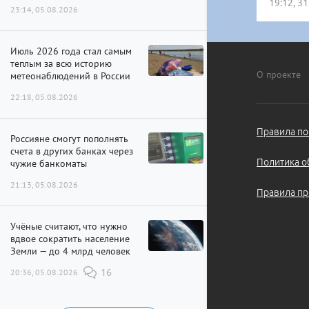
19:12, 3
23:14, 05.08.2026
Июль 2026 года стал самым
теплым за всю историю
О проекте
метеонаблюдений в России
22:18, 05.08.2026
Правила по
Россияне смогут пополнять
счета в других банках через
Политика о
чужие банкоматы
21:13, 05.08.2026
Правила пр
Учёные считают, что нужно
вдвое сократить население
Земли — до 4 млрд человек
20:36, 05.08.2026
16