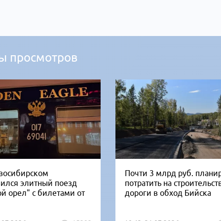
ы просмотров
восибирском
Почти 3 млрд руб. плани
вился элитный поезд
потратить на строительст
ой орел" с билетами от
дороги в обход Бийска