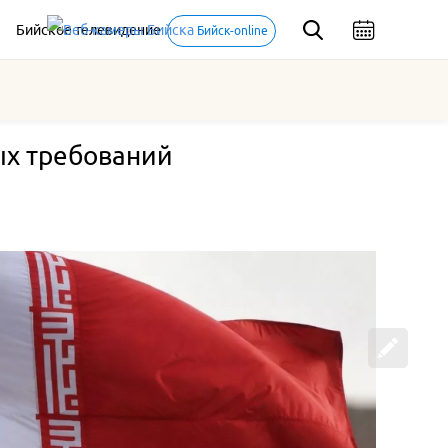
Бийское телевидение
Бийск-online
ых требований