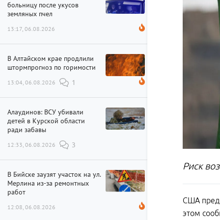
больницу после укусов
земляных пчел
13:17, 06.08.2026
В Алтайском крае продлили
штормпрогноз по горимости
13:04, 06.08.2026
1
Алаудинов: ВСУ убивали
детей в Курской области
ради забавы
12:33, 06.08.2026
3
Риск во
В Бийске заузят участок на ул.
Мерлина из-за ремонтных
работ
США предс
12:08, 06.08.2026
этом соо