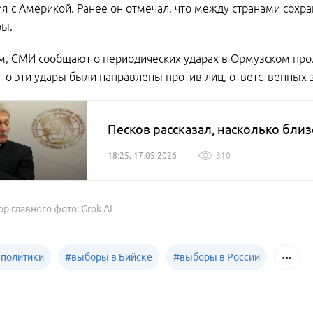
я с Америкой. Ранее он отмечал, что между странами сох
ры.
м, СМИ сообщают о периодических ударах в Ормузском пр
что эти удары были направлены против лиц, ответственных
Песков рассказал, насколько близ
18:25, 17.05.2026
310
ор главного фото: Grok AI
 политики
#
выборы в Бийске
#
выборы в России