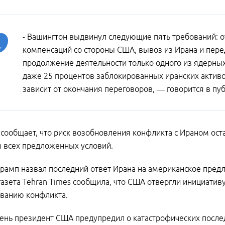
- Вашингтон выдвинул следующие пять требований: о
компенсаций со стороны США, вывоз из Ирана и пер
продолжение деятельности только одного из ядерных
даже 25 процентов заблокированных иранских активо
зависит от окончания переговоров, — говорится в пу
 сообщает, что риск возобновления конфликта с Ираном ос
 всех предложенных условий.
рамп назвал последний ответ Ирана на американское пре
газета Tehran Times сообщила, что США отвергли инициати
ванию конфликта.
день президент США предупредил о катастрофических послед