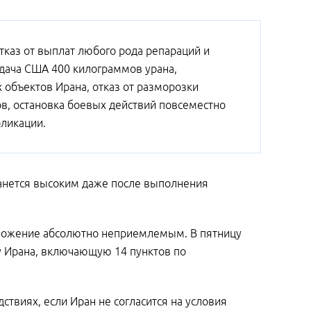
тказ от выплат любого рода репараций и
едача США 400 килограммов урана,
 объектов Ирана, отказ от разморозки
в, остановка боевых действий повсеместно
бликации.
танется высоким даже после выполнения
дложение абсолютно неприемлемым. В пятницу
ву Ирана, включающую 14 пунктов по
ствиях, если Иран не согласится на условия