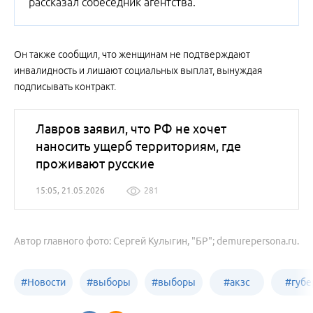
рассказал собеседник агентства.
Он также сообщил, что женщинам не подтверждают
инвалидность и лишают социальных выплат, вынуждая
подписывать контракт.
Лавров заявил, что РФ не хочет
наносить ущерб территориям, где
проживают русские
15:05, 21.05.2026
281
Автор главного фото: Сергей Кулыгин, "БР"; demurepersona.ru.
#
Новости
#
выборы
#
выборы
#
акзс
#
губе
политики
в Бийске
в России