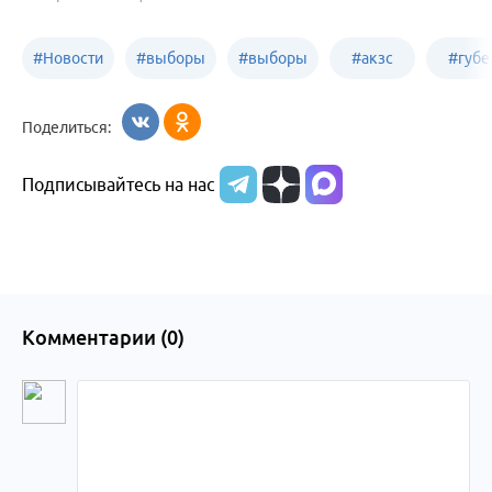
#
Новости
#
выборы
#
выборы
#
акзс
#
губе
политики
в Бийске
в России
Поделиться:
Подписывайтесь на нас
Комментарии (
0
)