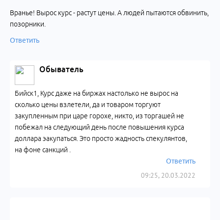
Вранье! Вырос курс - растут цены. А людей пытаются обвинить,
позорники.
Ответить
Обыватель
Бийск1, Курс даже на биржах настолько не вырос на
сколько цены взлетели, да и товаром торгуют
закупленным при царе горохе, никто, из торгашей не
побежал на следующий день после повышения курса
доллара эакупаться. Это просто жадность спекулянтов,
на фоне санкций .
Ответить
09:25, 20.03.2022