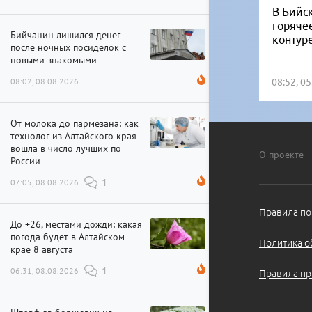
В Бийск
горяче
Бийчанин лишился денег
контур
после ночных посиделок с
новыми знакомыми
08:02, 08.08.2026
08:52, 0
От молока до пармезана: как
технолог из Алтайского края
вошла в число лучших по
О проекте
России
07:05, 08.08.2026
1
Правила по
До +26, местами дожди: какая
погода будет в Алтайском
Политика о
крае 8 августа
06:31, 08.08.2026
1
Правила пр