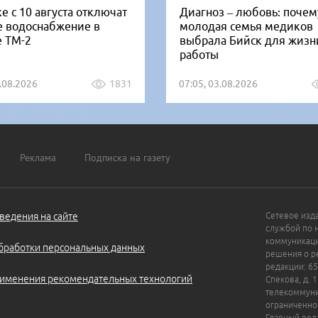
е с 10 августа отключат
Диагноз – любовь: почем
е водоснабжение в
молодая семья медиков
е ТМ-2
выбрала Бийск для жизн
работы
5.08.2026
1831
07:05, 03.08.2026
Реклама
Подписка на газету
ведения на сайте
Сетевое изд
службой по 
коммуникаци
бработки персональных данных
решения о ре
редакции: 65
именения рекомендательных технологий
Спекова, д. 
телекоммуни
ограниченно
Главный ред