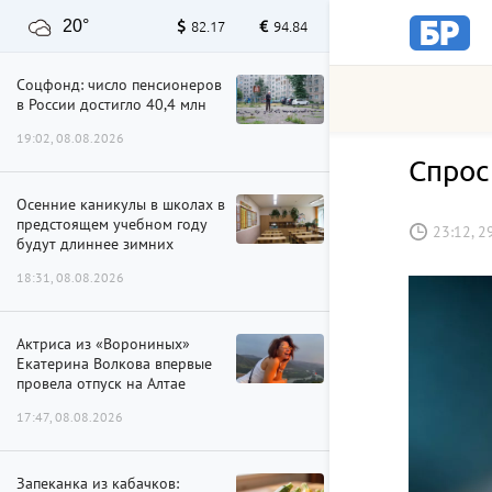
20°
82.17
94.84
Соцфонд: число пенсионеров
в России достигло 40,4 млн
19:02, 08.08.2026
Спрос
Осенние каникулы в школах в
предстоящем учебном году
23:12, 2
будут длиннее зимних
18:31, 08.08.2026
Актриса из «Ворониных»
Екатерина Волкова впервые
провела отпуск на Алтае
17:47, 08.08.2026
Запеканка из кабачков: