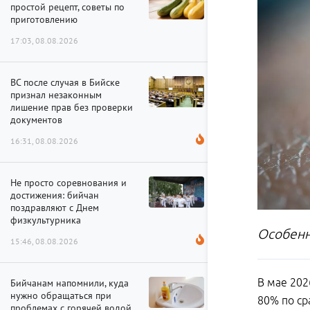
простой рецепт, советы по
приготовлению
17:03, 08.08.2026
ВС после случая в Бийске
признал незаконным
лишение прав без проверки
документов
16:31, 08.08.2026
Не просто соревнования и
достижения: бийчан
поздравляют с Днем
физкультурника
Особенн
15:46, 08.08.2026
В мае 202
Бийчанам напомнили, куда
нужно обращаться при
80% по ср
проблемах с горячей водой