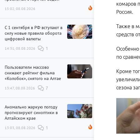
комаров п
15:02, 08.08.2026
Россия.
Также в м
С 1 сентября в РФ вступают в
силу новые правила оборота
средств о
цифровой валюты
14:31, 08.08.2026
1
Особенно 
по сравн
Пользователи массово
Кроме тог
снижают рейтинг фильма
«Колобок», снятого на Алтае
увеличили
сезона за
13:47, 08.08.2026
7
Аномально жаркую погоду
прогнозируют синоптики в
Алтайском крае
13:03, 08.08.2026
1