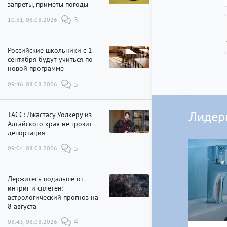
запреты, приметы погоды
10:31, 08.08.2026
3
Российские школьники с 1
сентября будут учиться по
новой программе
09:46, 08.08.2026
5
ТАСС: Джастасу Уолкеру из
Лидер
Алтайского края не грозит
депортация
09:04, 08.08.2026
5
Держитесь подальше от
интриг и сплетен:
астрологический прогноз на
8 августа
08:43, 08.08.2026
4