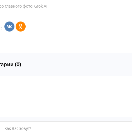
ор главного фото: Grok AI
:
арии (
0
)