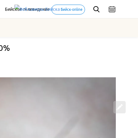
Бийское телевидение
Бийск-online
80%