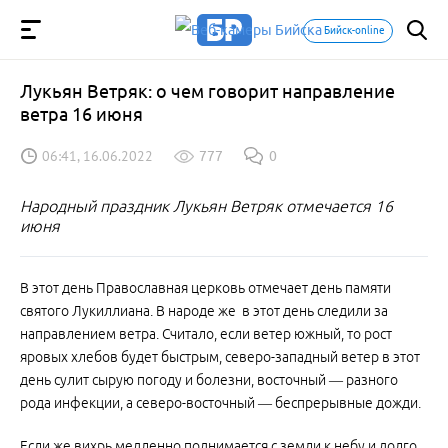
Бийск-online
Лукьян Ветряк: о чем говорит направление
ветра 16 июня
06:41, 16.06.2022
777
0
Народный праздник Лукьян Ветряк отмечается 16
июня
В этот день Православная церковь отмечает день памяти
святого Лукиллиана. В народе же в этот день следили за
направлением ветра. Считало, если ветер южный, то рост
яровых хлебов будет быстрым, северо-западный ветер в этот
день сулит сырую погоду и болезни, восточный — разного
рода инфекции, а северо-восточный — беспрерывные дожди.
Если же вихрь медленно поднимается с земли к небу и долго